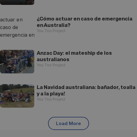
¿Cómo actuar en caso de emergencia
en Australia?
You Too Project
Anzac Day: el mateship de los
australianos
You Too Project
La Navidad australiana: bañador, toalla
y a la playa!
You Too Project
Load More