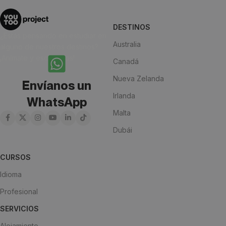
DESTINOS
¿Estás pensando en estudiar en
Australia
alguno de nuestros destinos?
¡Anímate y escríbenos!
Canadá
Nueva Zelanda
Envíanos un
Irlanda
WhatsApp
Malta
Dubái
CURSOS
Idioma
Profesional
SERVICIOS
Alojamiento