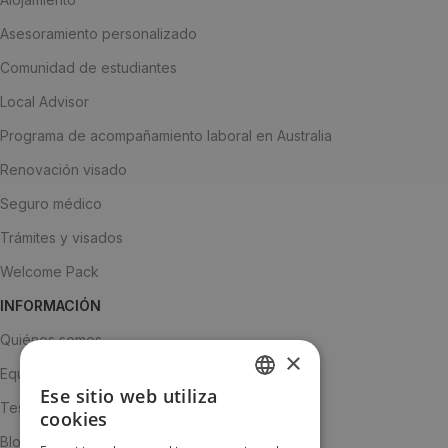
Asesoramiento personalizado
Comunidad de estudiantes
Local Advisor
Programa de acompañamiento laboral en Australia
Renovación visado
Seguro médico
Trámites y visados
Welcome Pack
INFORMACIÓN
Quiénes somos
×
Equipo
Ese sitio web utiliza
SPANISH
Testimonios
cookies
ENGLISH
Blog