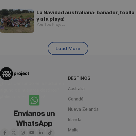
La Navidad australiana: bañador, toalla
y a la playa!
You Too Project
Load More
DESTINOS
¿Estás pensando en estudiar en
Australia
alguno de nuestros destinos?
¡Anímate y escríbenos!
Canadá
Nueva Zelanda
Envíanos un
Irlanda
WhatsApp
Malta