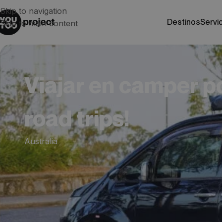
Skip to navigation
destinos
servi
Skip to main content
Viajar en camper po
road trips!
Australia