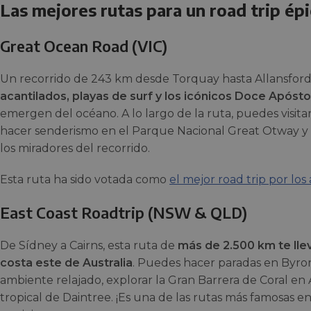
Las mejores rutas para un road trip épi
Great Ocean Road (VIC)
Un recorrido de 243 km desde Torquay hasta Allansford
acantilados, playas de surf y los icónicos Doce Apósto
emergen del océano. A lo largo de la ruta, puedes visita
hacer senderismo en el Parque Nacional Great Otway y d
los miradores del recorrido.
Esta ruta ha sido votada como
el mejor road trip por los
East Coast Roadtrip (NSW & QLD)
De Sídney a Cairns, esta ruta de
más de 2.500 km te llev
costa este de Australia
. Puedes hacer paradas en Byr
ambiente relajado, explorar la Gran Barrera de Coral en 
tropical de Daintree. ¡Es una de las rutas más famosas e