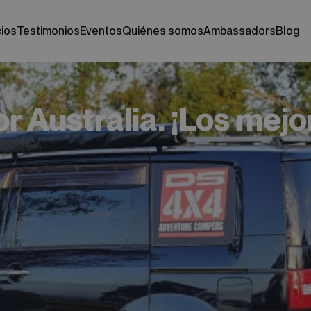
cios
testimonios
eventos
quiénes somos
ambassadors
blog
r Australia. ¡Los mejo