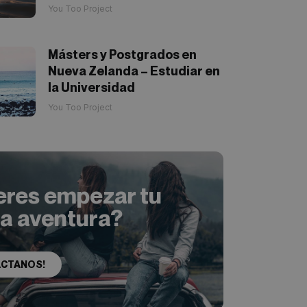
You Too Project
Másters y Postgrados en
Nueva Zelanda – Estudiar en
la Universidad
You Too Project
eres empezar tu
ia aventura?
ACTANOS!