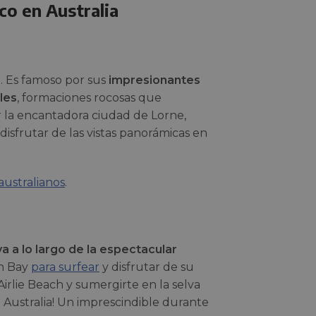
co en Australia
. Es famoso por sus
impresionantes
les
, formaciones rocosas que
r la encantadora ciudad de Lorne,
isfrutar de las vistas panorámicas en
 australianos
.
a a lo largo de la espectacular
on Bay
para surfear
y disfrutar de su
Airlie Beach y sumergirte en la selva
n Australia! Un imprescindible durante