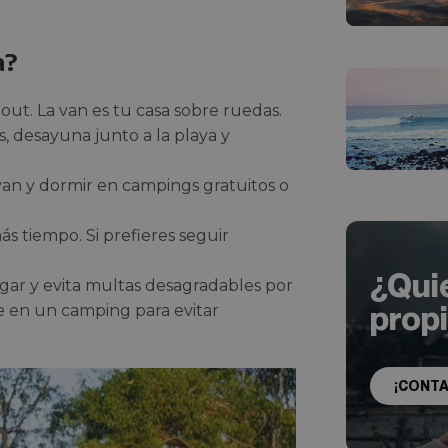
a?
-out. La van es tu casa sobre ruedas.
as, desayuna junto a la playa y
 van y dormir en campings gratuitos o
ás tiempo. Si prefieres seguir
¿Qui
ugar y evita multas desagradables por
prop
se en un camping para evitar
¡CONT