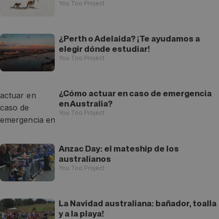
You Too Project
¿Perth o Adelaida? ¡Te ayudamos a
elegir dónde estudiar!
You Too Project
¿Cómo actuar en caso de emergencia
en Australia?
You Too Project
Anzac Day: el mateship de los
australianos
You Too Project
La Navidad australiana: bañador, toalla
y a la playa!