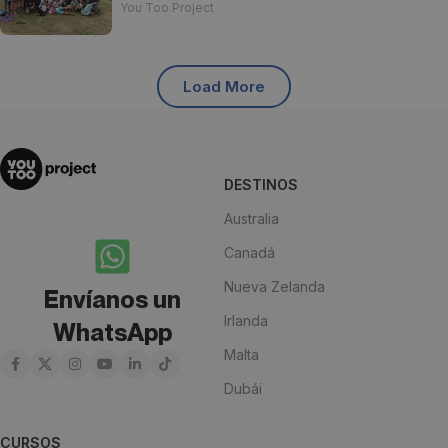
You Too Project
Load More
DESTINOS
¿Estás pensando en estudiar en
Australia
alguno de nuestros destinos?
¡Anímate y escríbenos!
Canadá
Nueva Zelanda
Envíanos un
Irlanda
WhatsApp
Malta
Dubái
CURSOS