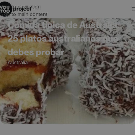
Skip to navigation
Skip to main content
Comida típica de Australia:
25 platos australianos que
debes probar
Australia