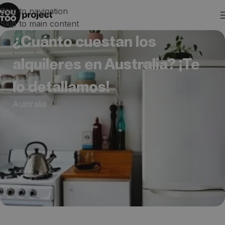
Skip to navigation
Skip to main content
¿Cuánto cuestan los
alquileres en Australia? ¡Te
lo detallamos!
Australia