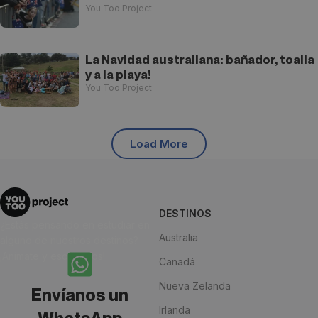
You Too Project
La Navidad australiana: bañador, toalla
y a la playa!
You Too Project
Load More
DESTINOS
¿Estás pensando en estudiar en
Australia
alguno de nuestros destinos?
¡Anímate y escríbenos!
Canadá
Nueva Zelanda
Envíanos un
Irlanda