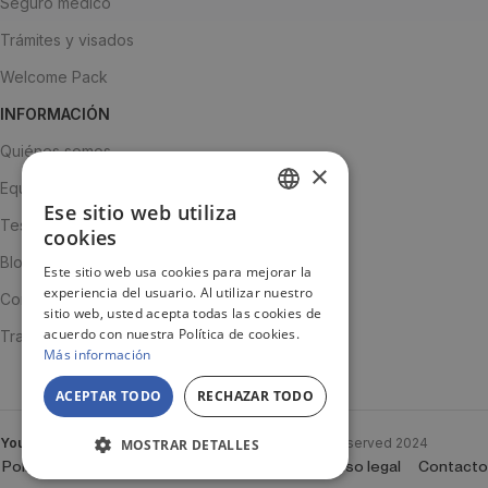
Seguro médico
Trámites y visados
Welcome Pack
INFORMACIÓN
Quiénes somos
×
Equipo
Ese sitio web utiliza
SPANISH
Testimonios
cookies
ENGLISH
Blog
Este sitio web usa cookies para mejorar la
experiencia del usuario. Al utilizar nuestro
JA
Contacto
sitio web, usted acepta todas las cookies de
acuerdo con nuestra Política de cookies.
Trabaja con nosotros
Más información
ACEPTAR TODO
RECHAZAR TODO
YouTooProject
Created By
YouTooProject
All rights reserved
2024
MOSTRAR DETALLES
Política de Cookies
Política de privacidad
Aviso legal
Contacto