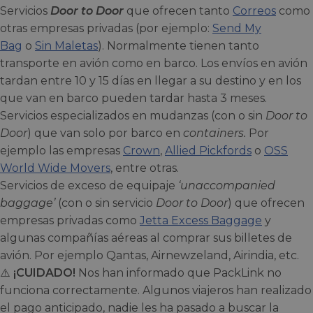
Servicios
Door to Door
que ofrecen tanto
Correos
como
otras empresas privadas (por ejemplo:
Send My
Bag
o
Sin Maletas
). Normalmente tienen tanto
transporte en avión como en barco. Los envíos en avión
tardan entre 10 y 15 días en llegar a su destino y en los
que van en barco pueden tardar hasta 3 meses.
Servicios especializados en mudanzas (con o sin
Door to
Door
) que van solo por barco en
containers.
Por
ejemplo las empresas
Crown
,
Allied Pickfords
o
OSS
World Wide Movers
, entre otras.
Servicios de exceso de equipaje
‘unaccompanied
baggage’
(con o sin servicio
Door to Door
) que ofrecen
empresas privadas como
Jetta Excess Baggage
y
algunas compañías aéreas al comprar sus billetes de
avión. Por ejemplo Qantas, Airnewzeland, Airindia, etc.
⚠️
¡CUIDADO!
Nos han informado que PackLink no
funciona correctamente. Algunos viajeros han realizado
el pago anticipado, nadie les ha pasado a buscar la