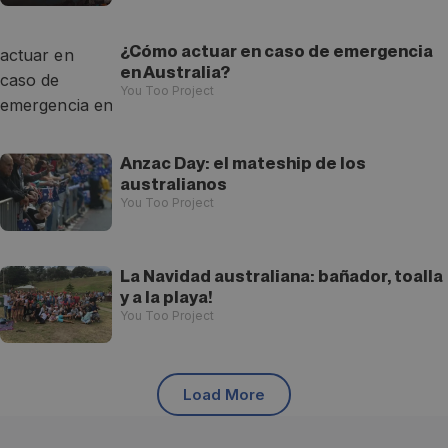
¿Cómo actuar en caso de emergencia
en Australia?
You Too Project
Anzac Day: el mateship de los
australianos
You Too Project
La Navidad australiana: bañador, toalla
y a la playa!
You Too Project
Load More