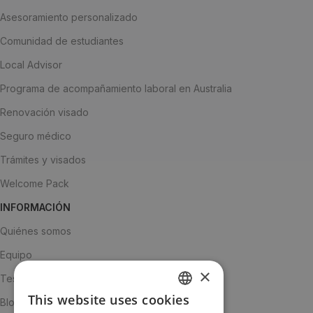
Asesoramiento personalizado
Comunidad de estudiantes
Local Advisor
Programa de acompañamiento laboral en Australia
Renovación visado
Seguro médico
Trámites y visados
Welcome Pack
INFORMACIÓN
Quiénes somos
Equipo
×
Testimonios
This website uses cookies
Blog
SPANISH