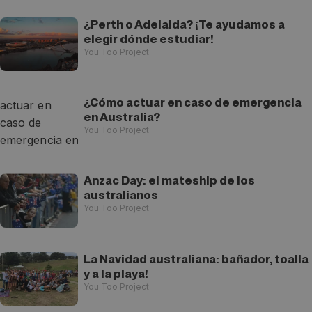
¿Perth o Adelaida? ¡Te ayudamos a
elegir dónde estudiar!
You Too Project
¿Cómo actuar en caso de emergencia
en Australia?
You Too Project
Anzac Day: el mateship de los
australianos
You Too Project
La Navidad australiana: bañador, toalla
y a la playa!
You Too Project