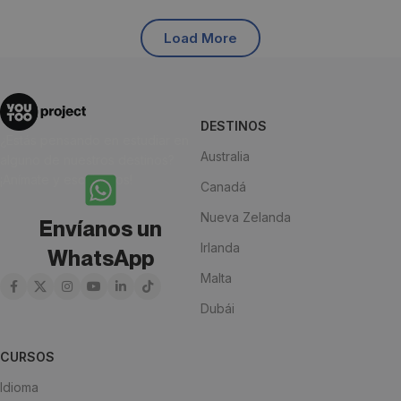
Load More
DESTINOS
¿Estás pensando en estudiar en
Australia
alguno de nuestros destinos?
¡Anímate y escríbenos!
Canadá
Nueva Zelanda
Envíanos un
Irlanda
WhatsApp
Malta
Dubái
CURSOS
Idioma