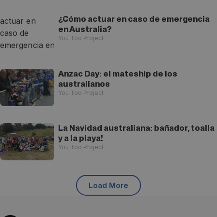
¿Cómo actuar en caso de emergencia
en Australia?
You Too Project
Anzac Day: el mateship de los
australianos
You Too Project
La Navidad australiana: bañador, toalla
y a la playa!
You Too Project
Load More