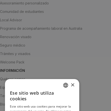
Asesoramiento personalizado
Comunidad de estudiantes
Local Advisor
Programa de acompañamiento laboral en Australia
Renovación visado
Seguro médico
Trámites y visados
Welcome Pack
INFORMACIÓN
Quiénes somos
×
Equipo
Ese sitio web utiliza
SPANISH
Testimonios
cookies
ENGLISH
Blog
Este sitio web usa cookies para mejorar la