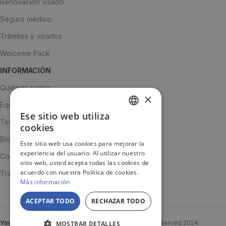
Renovación visado
Seguro médico
Trámites y visados
Welcome Pack
INFORMACIÓN
Quiénes somos
×
Equipo
Ese sitio web utiliza
SPANISH
Testimonios
cookies
ENGLISH
Blog
Este sitio web usa cookies para mejorar la
experiencia del usuario. Al utilizar nuestro
JA
Contacto
sitio web, usted acepta todas las cookies de
acuerdo con nuestra Política de cookies.
Trabaja con nosotros
Más información
ACEPTAR TODO
RECHAZAR TODO
YouTooProject
Created By
YouTooProject
All rights reserved
2024
MOSTRAR DETALLES