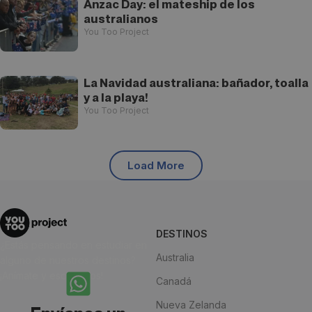
Anzac Day: el mateship de los
australianos
You Too Project
La Navidad australiana: bañador, toalla
y a la playa!
You Too Project
Load More
DESTINOS
¿Estás pensando en estudiar en
Australia
alguno de nuestros destinos?
¡Anímate y escríbenos!
Canadá
Nueva Zelanda