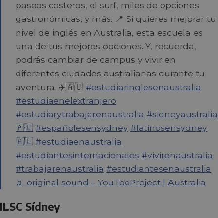
paseos costeros, el surf, miles de opciones
gastronómicas, y más. 📍 Si quieres mejorar tu
nivel de inglés en Australia, esta escuela es
una de tus mejores opciones. Y, recuerda,
podrás cambiar de campus y vivir en
diferentes ciudades australianas durante tu
aventura. ✈️🇦🇺
#estudiaringlesenaustralia
#estudiaenelextranjero
#estudiarytrabajarenaustralia
#sidneyaustralia
🇦🇺
#españolesensydney
#latinosensydney
🇦🇺
#estudiaenaustralia
#estudiantesinternacionales
#vivirenaustralia
#trabajarenaustralia
#estudiantesenaustralia
♬ original sound – YouTooProject | Australia
ILSC Sídney