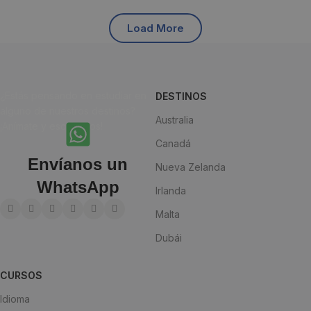
Load More
¿Estás pensando en estudiar en
DESTINOS
alguno de nuestros destinos?
Australia
¡Anímate y escríbenos!
Canadá
Envíanos un
Nueva Zelanda
WhatsApp
Irlanda
Malta
Dubái
CURSOS
Idioma