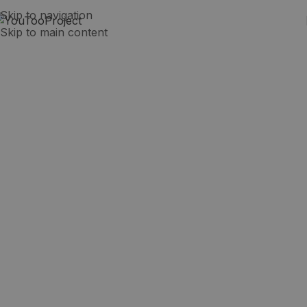
Skip to navigation
Skip to main content
Estudiar un curso VET de
Automotive en Australia
Australia