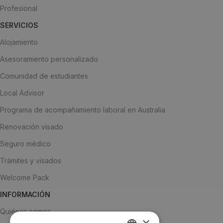
Profesional
SERVICIOS
Alojamiento
Asesoramiento personalizado
Comunidad de estudiantes
Local Advisor
Programa de acompañamiento laboral en Australia
Renovación visado
Seguro médico
Trámites y visados
Welcome Pack
INFORMACIÓN
Quiénes somos
×