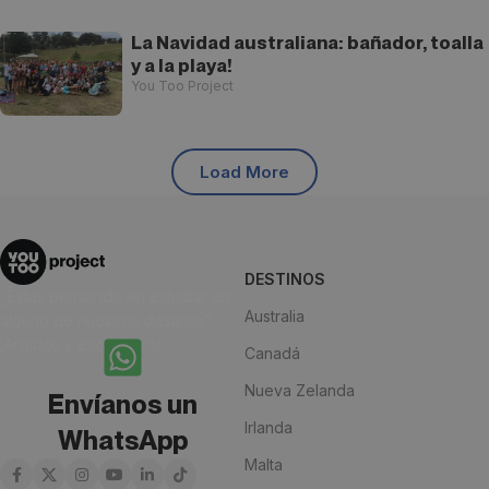
La Navidad australiana: bañador, toalla
y a la playa!
You Too Project
Load More
DESTINOS
¿Estás pensando en estudiar en
Australia
alguno de nuestros destinos?
¡Anímate y escríbenos!
Canadá
Nueva Zelanda
Envíanos un
Irlanda
WhatsApp
Malta