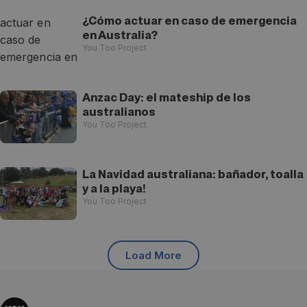
¿Cómo actuar en caso de emergencia
en Australia?
You Too Project
Anzac Day: el mateship de los
australianos
You Too Project
La Navidad australiana: bañador, toalla
y a la playa!
You Too Project
Load More