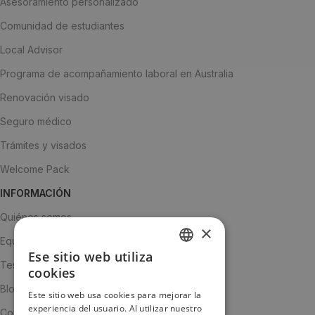
Asesoramiento personalizado
Comunidad de estudiantes
Local Advisor
Programa de acompañamiento laboral en Australia
Renovación visado
Seguro médico
Trámites y visados
Welcome Pack
INFORMACIÓN
Quiénes somos
×
Equipo
Ese sitio web utiliza
SPANISH
Testimonios
cookies
ENGLISH
Blog
Este sitio web usa cookies para mejorar la
experiencia del usuario. Al utilizar nuestro
JA
Contacto