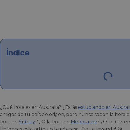
Índice
¿Qué hora es en Australia? ¿Estás
estudiando en Austral
amigos de tu país de origen, pero nunca saben la hora en
hora en
Sídney
? ¿O la hora en
Melbourne
? ¿O la difere
Entonces este artículo te interesa. ¡Sigue leyendo! 😉