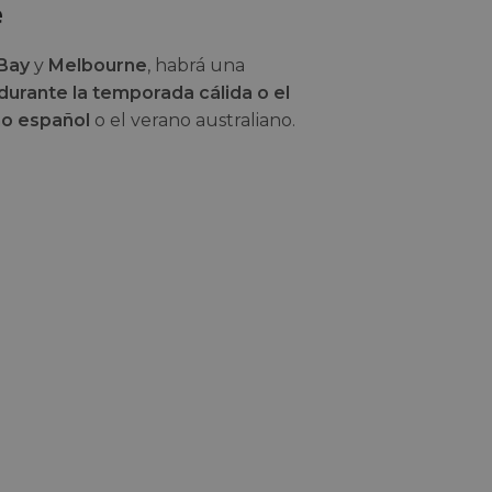
e
 Bay
y
Melbourne
, habrá una
 durante la temporada cálida o el
rno español
o el verano australiano.