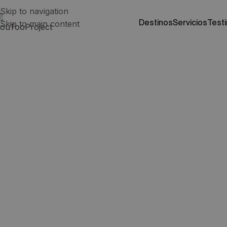
Skip to navigation
destinos
servicios
test
Skip to main content
Qué hora es en Austr
que crees!
Australia