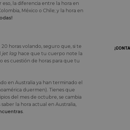
eso, la diferencia entre la hora en
lombia, México o Chile; y la hora en
¿Qui
podas!
prop
 20 horas volando, seguro que, si te
¡CONT
l
jet lag
hace que tu cuerpo note la
ero es cuestión de horas para que tu
do en Australia ya han terminado el
inoamérica duermen). Tienes que
ipios del mes de octubre, se cambia
 saber la hora actual en Australia,
ncuentras
.