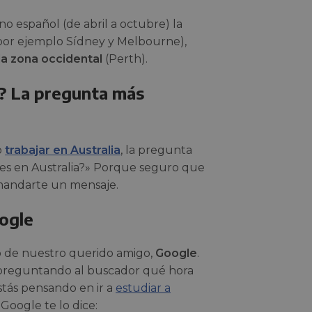
o español (de abril a octubre) la
por ejemplo Sídney y Melbourne),
la zona occidental
(Perth).
o? La pregunta más
o
trabajar en Australia
, la pregunta
a es en Australia?» Porque seguro que
mandarte un mensaje.
oogle
de nuestro querido amigo,
Google
.
preguntando al buscador qué hora
estás pensando en ir a
estudiar a
Google te lo dice: