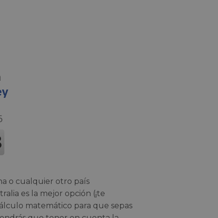
n
ey
na o cualquier otro país
ralia es la mejor opción (¡te
álculo matemático para que sepas
tendrás que tener en cuenta la