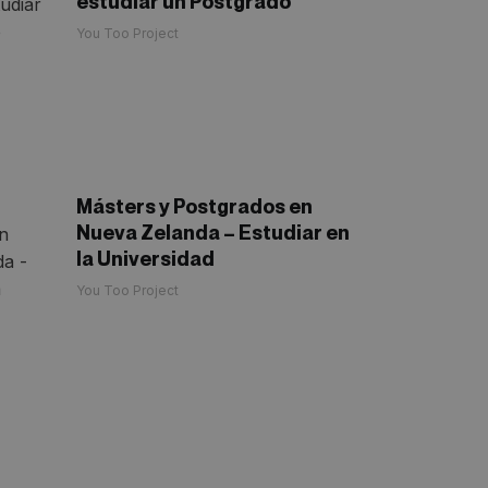
estudiar un Postgrado
You Too Project
Másters y Postgrados en
Nueva Zelanda – Estudiar en
la Universidad
You Too Project