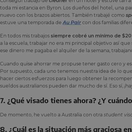
Conseguí trabajo de
cleaner
en un hotel y estuve tan 
toda mi estancia en Byron. Los dueños del hotel, una par
nuevo con los brazos abiertos. También trabajé como
sp
estuve una temporada de
Au Pair
con dos familias difer
En todos mis trabajos
siempre cobré un mínimo de $20
a la escuela, trabajar no era mi principal objetivo así que
ese dinero me pagaba el alquiler de la semana, trabajand
Cuando quise ahorrar me propuse tener gasto cero y es po
Por supuesto, cada uno tenemos nuestra idea de lo qu
hacer ciertos esfuerzos para luego obtener la recompens
sueldos australianos pueden dar mucho de sí. Eso sí, ¡ha
7. ¿Qué visado tienes ahora? ¿Y cuándo
De momento, he vuelto a Australia con otra
student
vis
8. ¿Cuál es la situación más graciosa e