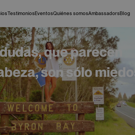
cios
testimonios
eventos
quiénes somos
ambassadors
blog
 dudas, que parecen
abeza, son sólo miedo