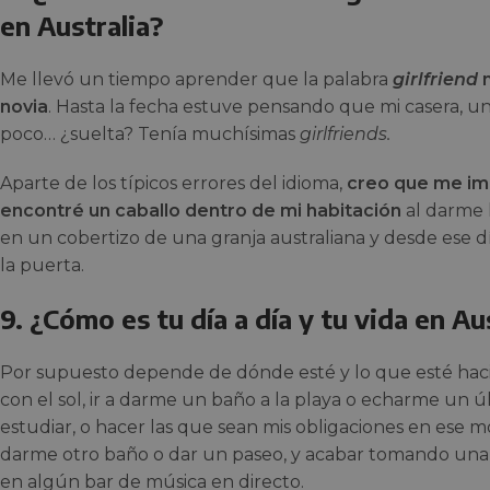
en Australia?
Me llevó un tiempo aprender que la palabra
girlfriend
n
novia
. Hasta la fecha estuve pensando que mi casera, u
poco… ¿suelta? Tenía muchísimas
girlfriends.
Aparte de los típicos errores del idioma,
creo que me im
encontré un caballo dentro de mi habitación
al darme 
en un cobertizo de una granja australiana y desde ese d
la puerta.
9. ¿Cómo es tu día a día y tu vida en Au
Por supuesto depende de dónde esté y lo que esté hac
con el sol, ir a darme un baño a la playa o echarme un ú
estudiar, o hacer las que sean mis obligaciones en ese
darme otro baño o dar un paseo, y acabar tomando una 
en algún bar de música en directo.