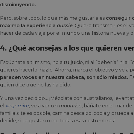
disminuyendo.
Pero, sobre todo, lo que más me gustaría es
conseguir q
máximo la experiencia
aussie
. Quiero transmitirles el 
hacer de cada viaje por el mundo una historia nueva y d
4. ¿Qué aconsejas a los que quieren ven
Escúchate a ti mismo, no a tu juicio, ni al “debería” ni al
quieres hacerlo, hazlo. Ahorra, marca el objetivo y ve a p
parecen voces en nuestra cabeza, son sólo miedos.
Es
quien dice que no las ha oído.
Y una vez decidido… ¡Mézclate con australianos, levánta
el
vegemite
, ve a ver un
moonrise
, báñate en el mar d
familia si te es posible, camina descalzo, copia y prueba
decide, si te gustan o no, todas esas costumbres!