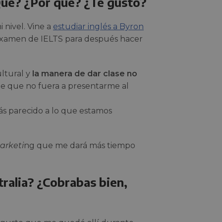
Qué? ¿Por qué? ¿Te gustó?
 nivel. Vine a
estudiar inglés a Byron
examen de IELTS para después hacer
ultural y
la manera de dar clase no
de que no fuera a presentarme al
s parecido a lo que estamos
arketi
ng que me dará más tiempo
tralia? ¿Cobrabas bien,