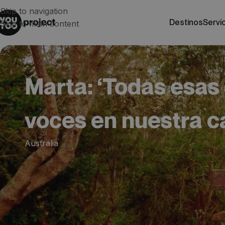
Skip to navigation
destinos
servi
Skip to main content
Marta: ‘Todas esas
voces en nuestra c
Australia