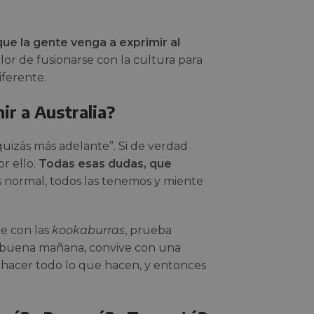
ue la gente venga a exprimir al
valor de fusionarse con la cultura para
iferente.
ir a Australia?
 “quizás más adelante”. Si de verdad
or ello.
Todas esas dudas, que
 normal, todos las tenemos y miente
te con las
kookaburras
, prueba
e buena mañana, convive con una
 a hacer todo lo que hacen, y entonces