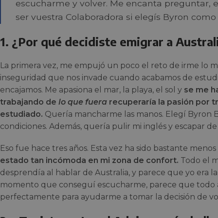
escucharme y volver. Me encanta preguntar, es
ser vuestra Colaboradora si elegís Byron como
1. ¿Por qué decidiste emigrar a Austral
La primera vez, me empujó un poco el reto de irme lo más
inseguridad que nos invade cuando acabamos de estud
encajamos. Me apasiona el mar, la playa, el sol y
se me h
trabajando de
lo que fuera
recuperaría la pasión por t
estudiado.
Quería mancharme las manos. Elegí Byron 
condiciones. Además, quería pulir mi inglés y escapar de
Eso fue hace tres años. Esta vez ha sido bastante meno
estado tan incómoda en mi zona de confort.
Todo el m
desprendía al hablar de Australia, y parece que yo era 
momento que conseguí escucharme, parece que todo a
perfectamente para ayudarme a tomar la decisión de vol