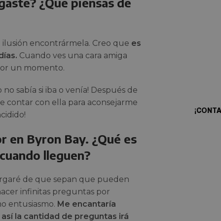
egaste? ¿Qué piensas de
a ilusión encontrármela. Creo que
es
¿Qui
días.
Cuando ves una cara amiga
 por un momento.
prop
 no sabía si iba o venía! Después de
de contar con ella para aconsejarme
¡CONT
cidido!
sor en Byron Bay. ¿Qué es
e cuando lleguen?
cargaré de que sepan que pueden
acer infinitas preguntas por
mo entusiasmo.
Me encantaría
así la cantidad de preguntas irá