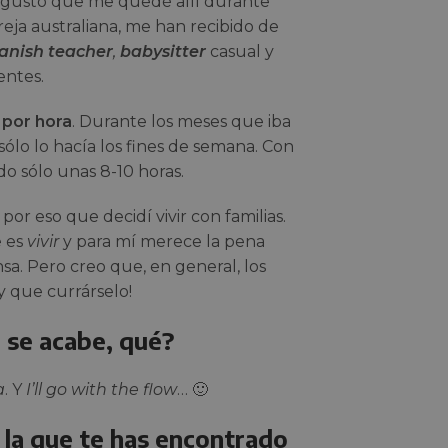
a gusto que me quedé allí durante
eja australiana, me han recibido de
anish teacher
,
babysitter
casual y
entes.
 por hora
. Durante los meses que iba
 sólo lo hacía los fines de semana. Con
o sólo unas 8-10 horas.
r eso que decidí vivir con familias.
e es
vivir
y para mí merece la pena
a. Pero creo que, en general, los
y que currárselo!
 se acabe, qué?
a
. Y
I’ll go with the flow
… 🙂
n la que te has encontrado