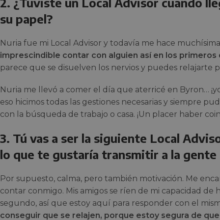
2. ¿Tuviste un Local Advisor cuándo ll
su papel?
Nuria fue mi Local Advisor y todavía me hace muchísim
imprescindible contar con alguien así en los primeros 
parece que se disuelven los nervios y puedes relajarte
Nuria me llevó a comer el día que aterricé en Byron… ¡yo
eso hicimos todas las gestiones necesarias y siempre pu
con la búsqueda de trabajo o casa. ¡Un placer haber coin
3. Tú vas a ser la siguiente Local Advi
lo que te gustaría transmitir a la gent
Por supuesto, calma, pero también motivación. Me en
contar conmigo. Mis amigos se ríen de mi capacidad de h
segundo, así que estoy aquí para responder con el mis
conseguir que se relajen, porque estoy segura de que 