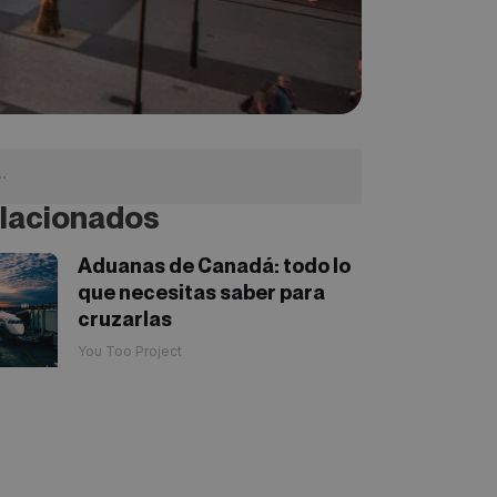
lacionados
Aduanas de Canadá: todo lo
que necesitas saber para
cruzarlas
You Too Project