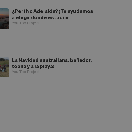
¿Perth o Adelaida? ¡Te ayudamos
a elegir dónde estudiar!
You Too Project
La Navidad australiana: bañador,
toalla y a la playa!
You Too Project