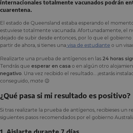
internacionales totalmente vacunados podrán ent
cuarentena.
El estado de Queensland estaba esperando el momento e
estuviese totalmente vacunada. Afortunadamente, el 
dejado de subir desde entonces, por lo que el gobierno ha
partir de ahora, si tienes una
visa de estudiante
o un vis
Realizarte una prueba de antígenos en las
24 horas sig
Tendrás que
esperar en casa
o en algún otro alojamie
negativo
. Una vez recibido el resultado… ¡estarás instala
conseguido,
mate
😉
¿Qué pasa si mi resultado es positivo?
Si tras realizarte la prueba de antígenos, recibieses un r
siguientes pasos recomendados por el gobierno Australi
1. Aislarte durante 7 días