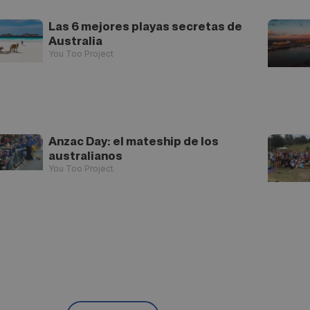
Las 6 mejores playas secretas de
Australia
You Too Project
Anzac Day: el mateship de los
australianos
You Too Project