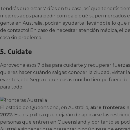
Tendrás que estar 7 días en tu casa, así que tendrás tiem
mejores apps para pedir comida o qué supermercados ent
gente en Australia, podrán ayudarte llevándote lo que ne
de contacto! En caso de necesitar atención médica, el pe
casa sin problema.
5. Cuídate
Aprovecha esos 7 días para cuidarte y recuperar fuerza
quieres hacer cuándo salgas: conocer la ciudad, visitar l
eventos, etc. Seguro que pasas mucho tiempo fuera de 
para todo.
El estado de Queensland, en Australia,
abre fronteras n
2022.
Esto significa que dejarán de aplicarse las restricc
personas que entren en Queensland y por tanto se podr
Australia sin tener que presentar ningún pase de entrad