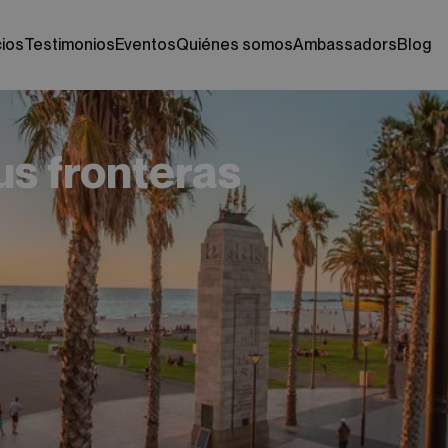
cios
testimonios
eventos
quiénes somos
ambassadors
blog
s fronteras