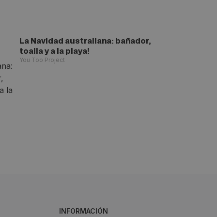
La Navidad australiana: bañador,
toalla y a la playa!
You Too Project
INFORMACIÓN