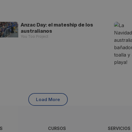
Anzac Day: el mateship de los
australianos
You Too Project
Load More
S
CURSOS
SERVICIOS