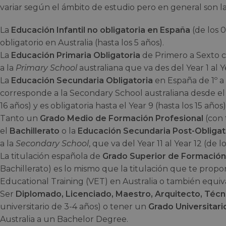
variar según el ámbito de estudio pero en general son la
La
Educación Infantil no obligatoria en España
(de los 0
obligatorio en Australia (hasta los 5 años).
La
Educación Primaria Obligatoria
de Primero a Sexto cu
a la
Primary School
australiana que va des del Year 1 al Ye
La
Educación Secundaria Obligatoria
en España de 1º a 4
corresponde a la Secondary School australiana desde el Ye
16 años) y es obligatoria hasta el Year 9 (hasta los 15 años)
Tanto un
Grado Medio de Formación Profesional
(con 
el
Bachillerato
o la
Educación Secundaria Post-Obligat
a la
Secondary School
, que va del Year 11 al Year 12 (de lo
La titulación española de
Grado Superior de Formación
Bachillerato) es lo mismo que la titulación que te prop
Educational Training (VET) en Australia o también equi
Ser
Diplomado, Licenciado, Maestro, Arquitecto, Técn
universitario de 3-4 años) o tener un
Grado Universitari
Australia a un Bachelor Degree.