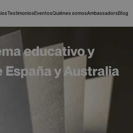
cios
testimonios
eventos
quiénes somos
ambassadors
blog
tema educativo y
e España y Australia