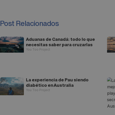
Post Relacionados
Aduanas de Canadá: todo lo que
necesitas saber para cruzarlas
You Too Project
La experiencia de Pau siendo
diabético en Australia
You Too Project