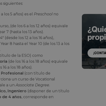
s siguientes:
 a los 5 años) es el
Preschool
no
rso, (de los 6 a los 12 años) equivale
¿Qui
ar 7 (hasta los 13 años).
prop
º (desde los 12 a los 16 años),
ar 8 hasta el Year 10 (de los 13 a los
.
¡CONT
título de la ESO) como
oria
(de los 16 a los 18 años) equivale
s 16 a los 18 años).
 Profesional
(con título de
orciona un curso de Vocational
vale a un
Associate Degree
.
ico, Ingeniero
(disponer de un título
o de 4 años
, corresponde en