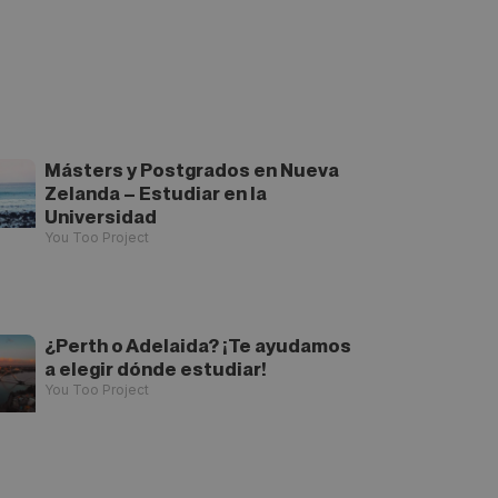
Másters y Postgrados en Nueva
Zelanda – Estudiar en la
Universidad
You Too Project
¿Perth o Adelaida? ¡Te ayudamos
a elegir dónde estudiar!
You Too Project