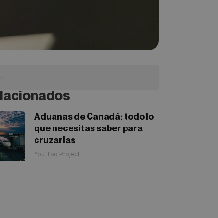
lacionados
Aduanas de Canadá: todo lo
que necesitas saber para
cruzarlas
You Too Project