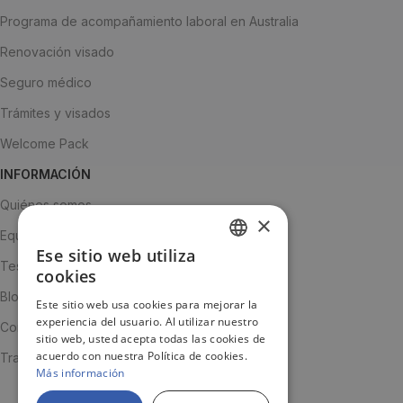
Programa de acompañamiento laboral en Australia
Renovación visado
Seguro médico
Trámites y visados
Welcome Pack
INFORMACIÓN
Quiénes somos
×
Equipo
Ese sitio web utiliza
SPANISH
Testimonios
cookies
ENGLISH
Blog
Este sitio web usa cookies para mejorar la
experiencia del usuario. Al utilizar nuestro
JA
Contacto
sitio web, usted acepta todas las cookies de
acuerdo con nuestra Política de cookies.
Trabaja con nosotros
Más información