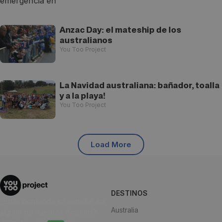
Anzac Day: el mateship de los
australianos
You Too Project
La Navidad australiana: bañador, toalla
y a la playa!
You Too Project
Load More
DESTINOS
¿Estás pensando en estudiar en
Australia
alguno de nuestros destinos?