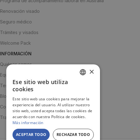
Programa de acompañamiento laboral en Australia
Renovación visado
Seguro médico
Trámites y visados
Welcome Pack
INFORMACIÓN
Quiénes somos
×
Equipo
Ese sitio web utiliza
SPANISH
Testimonios
cookies
ENGLISH
Blog
Este sitio web usa cookies para mejorar la
experiencia del usuario. Al utilizar nuestro
JA
Contacto
sitio web, usted acepta todas las cookies de
acuerdo con nuestra Política de cookies.
Trabaja con nosotros
Más información
ACEPTAR TODO
RECHAZAR TODO