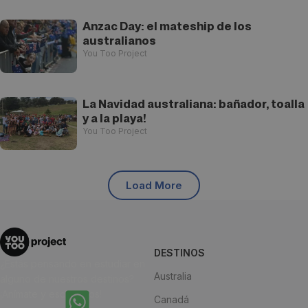
Anzac Day: el mateship de los
australianos
You Too Project
La Navidad australiana: bañador, toalla
y a la playa!
You Too Project
Load More
DESTINOS
¿Estás pensando en estudiar en
Australia
alguno de nuestros destinos?
¡Anímate y escríbenos!
Canadá