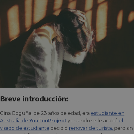
Breve introducción:
Gina Boguña, de 23 años de edad, era
estudiante en
Australia de
YouTooProject
y cuando se le acabó
el
visado de estudiante
decidió
renovar de turista,
pero sin