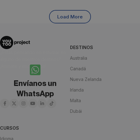
Load More
DESTINOS
¿Estás pensando en estudiar en
Australia
alguno de nuestros destinos?
¡Anímate y escríbenos!
Canadá
Nueva Zelanda
Envíanos un
Irlanda
WhatsApp
Malta
Dubái
CURSOS
Idioma