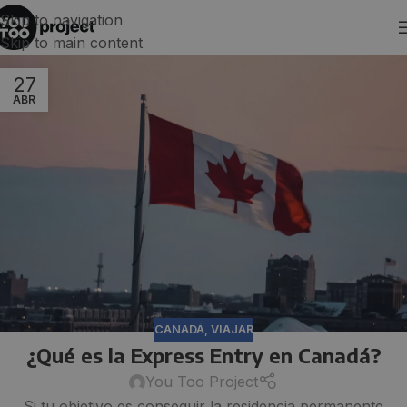
Skip to navigation
Skip to main content
27
ABR
CANADÁ
,
VIAJAR
¿Qué es la Express Entry en Canadá?
You Too Project
Si tu objetivo es conseguir la residencia permanente