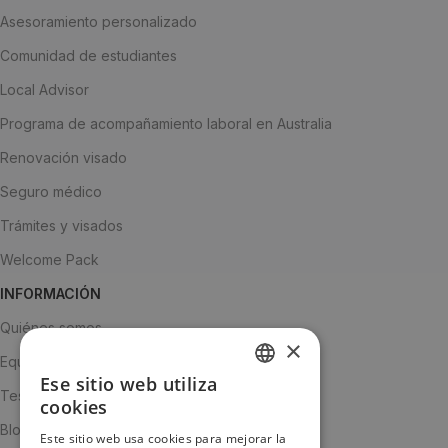
Asesoramiento personalizado
Comunidad de estudiantes
Local Advisor
Programa de acompañamiento laboral en Australia
Renovación visado
Seguro médico
Trámites y visados
Welcome Pack
INFORMACIÓN
Quiénes somos
×
Equipo
Ese sitio web utiliza
SPANISH
Testimonios
cookies
ENGLISH
Blog
Este sitio web usa cookies para mejorar la