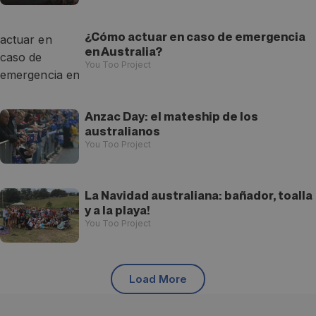
¿Cómo actuar en caso de emergencia
en Australia?
You Too Project
Anzac Day: el mateship de los
australianos
You Too Project
La Navidad australiana: bañador, toalla
y a la playa!
You Too Project
Load More