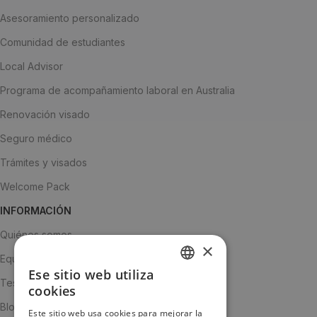
Asesoramiento personalizado
Comunidad de estudiantes
Local Advisor
Programa de acompañamiento laboral en Australia
Renovación visado
Seguro médico
Trámites y visados
Welcome Pack
INFORMACIÓN
Quiénes somos
×
Equipo
Ese sitio web utiliza
SPANISH
Testimonios
cookies
ENGLISH
Blog
Este sitio web usa cookies para mejorar la