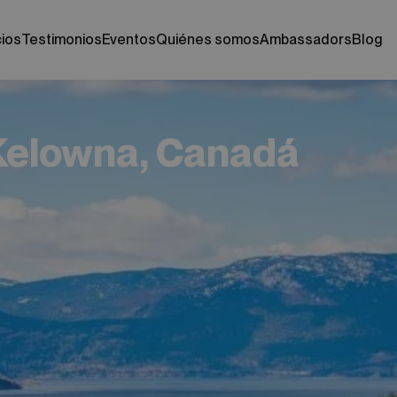
cios
testimonios
eventos
quiénes somos
ambassadors
blog
 Kelowna, Canadá