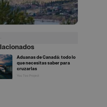
lacionados
Aduanas de Canadá: todo lo
que necesitas saber para
cruzarlas
You Too Project