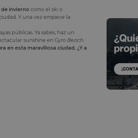
de invierno
como el
ski
o
 ciudad. Y una vez empiece la
ayas públicas. Ya sabes, haz un
¿Qui
ectacular sunshine en
Gyro Beach.
prop
 en esta maravillosa ciudad. ¿Y a
¡CONT