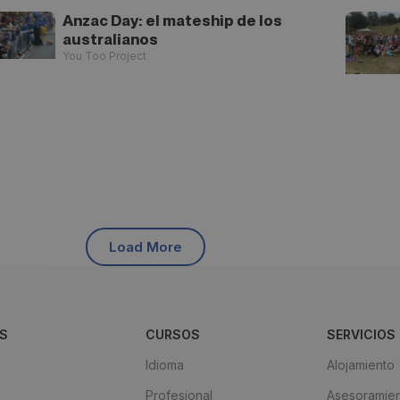
Anzac Day: el mateship de los
australianos
You Too Project
Load More
S
CURSOS
SERVICIOS
Idioma
Alojamiento
Profesional
Asesoramien