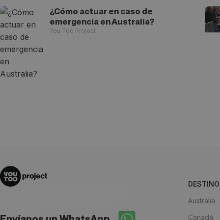
¿Cómo actuar en caso de
emergencia en Australia?
You Too Project
DESTINO
¿Estás pensando en estudiar en alguno
Australia
de nuestros destinos? ¡Anímate y
escríbenos!
Canadá
Envíanos un WhatsApp