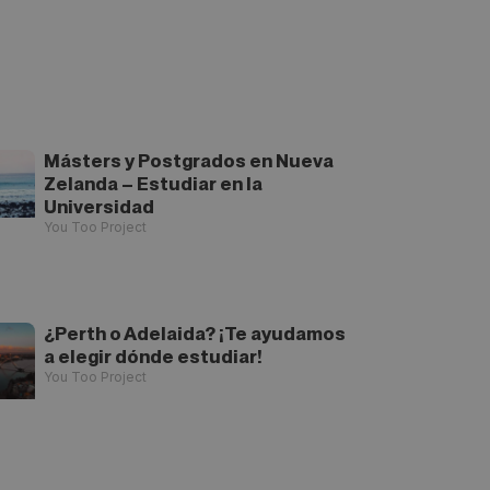
Másters y Postgrados en Nueva
Zelanda – Estudiar en la
Universidad
You Too Project
¿Perth o Adelaida? ¡Te ayudamos
a elegir dónde estudiar!
You Too Project