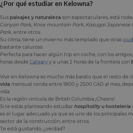
¿Por qué estudiar en Kelowna?
Sus
paisajes y naturaleza
son espectaculares, está rod
Canyon Park, Knox mountain Park, Kasugai Japanese G
Park
, entre otros.
Su clima, tiene un invierno más templado que otras
ciu
bastante caluroso.
Perfecta para hacer algún
trip
en coche, con los amigos,
horas desde
Calgary
y a unas 2 horas de la frontera con
Vivir en Kelowna es mucho más barato que el resto de 
vida
mensual ronda entre 1800 y 2500 CAD al mes, depe
vida.
Es la región vinícola de British Columbia
¡Cheers!
Si te estás planteando estudiar
hospitality
u hostelería
es el lugar adecuado ya que es uno de los principales
sector de la construcción, entre otros.
Te está gustando, ¿verdad?