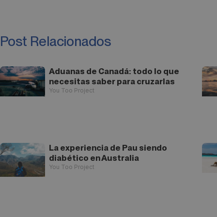
Post Relacionados
Aduanas de Canadá: todo lo que
necesitas saber para cruzarlas
You Too Project
La experiencia de Pau siendo
diabético en Australia
You Too Project