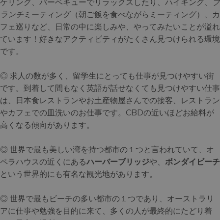
ケリング、バーベキューでリラックスしたり、ハイキング、
ブ
ランチ
ミーティング（朝ご飯を食べながらミーティング）、カ
フェ巡りなど、日常の中に楽しみや、やってみたいことが溢れ
ています！好きなアクティビティがたくさん見つけられる環境
です。
◎ 求人の数が多く、留学生にとっても仕事が見つけやすい街
です。到着して間もなく英語が話せなくても見つけやすい仕事
は、日本食レストランやお土産物屋さんでの接客、レストラン
やカフェでの皿洗いのお仕事です。CBDの近いほどお給料が
高くなる傾向があります。
◎ 世界で最も美しい湾を持つ都市の１つと言われていて、オ
ペラハウスの近くにある
ハーバーブリッジ
や、
ボンダイビーチ
という世界的にも有名な観光地があります。
◎ 世界で最もビーチの多い都市の１つであり、オーストラリ
アに仕事や勉強を目的に来て、多くの人が最終的にたどり着