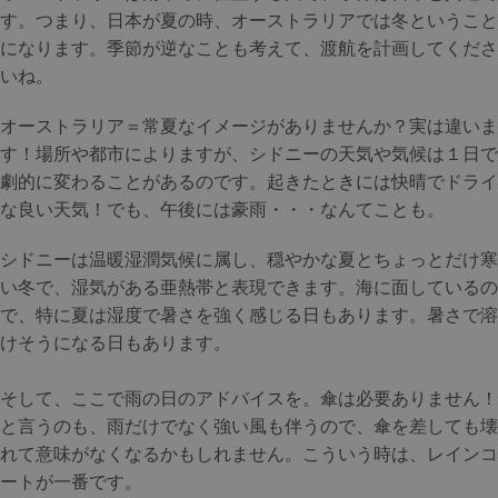
す。つまり、日本が夏の時、オーストラリアでは冬ということ
になります。季節が逆なことも考えて、渡航を計画してくださ
いね。
オーストラリア＝常夏なイメージがありませんか？実は違いま
す！場所や都市によりますが、シドニーの天気や気候は１日で
劇的に変わることがあるのです。起きたときには快晴でドライ
な良い天気！でも、午後には豪雨・・・なんてことも。
シドニーは温暖湿潤気候に属し、穏やかな夏とちょっとだけ寒
い冬で、湿気がある亜熱帯と表現できます。海に面しているの
で、特に夏は湿度で暑さを強く感じる日もあります。暑さで溶
けそうになる日もあります。
そして、ここで雨の日のアドバイスを。傘は必要ありません！
と言うのも、雨だけでなく強い風も伴うので、傘を差しても壊
れて意味がなくなるかもしれません。こういう時は、レインコ
ートが一番です。