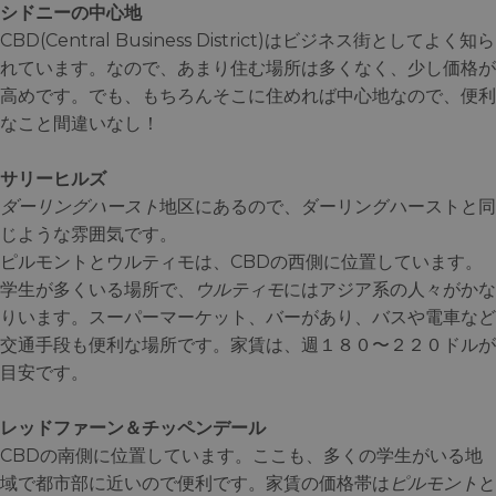
シドニーの中心地
CBD(Central Business District)はビジネス街としてよく知ら
れています。なので、あまり住む場所は多くなく、少し価格が
高めです。でも、もちろんそこに住めれば中心地なので、便利
なこと間違いなし！
サリーヒルズ
ダーリングハースト
地区にあるので、ダーリングハーストと同
じような雰囲気です。
ピルモントとウルティモは、CBDの西側に位置しています。
学生が多くいる場所で、
ウルティモ
にはアジア系の人々がかな
りいます。スーパーマーケット、バーがあり、バスや電車など
交通手段も便利な場所です。家賃は、週１８０〜２２０ドルが
目安です。
レッドファーン＆チッペンデール
CBDの南側に位置しています。ここも、多くの学生がいる地
域で都市部に近いので便利です。家賃の価格帯は
ピルモント
と