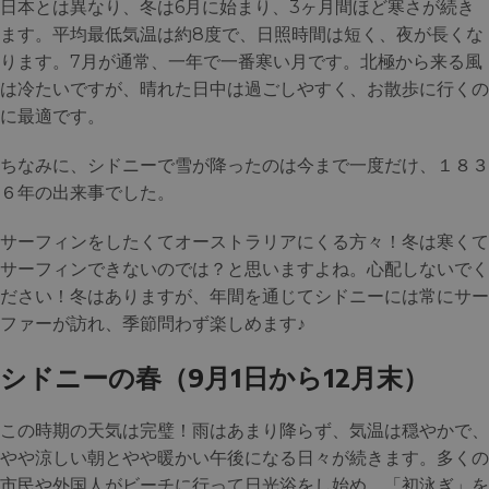
日本とは異なり、冬は6月に始まり、3ヶ月間ほど寒さが続き
ます。平均最低気温は約8度で、日照時間は短く、夜が長くな
ります。7月が通常、一年で一番寒い月です。北極から来る風
は冷たいですが、晴れた日中は過ごしやすく、お散歩に行くの
に最適です。
ちなみに、シドニーで雪が降ったのは今まで一度だけ、１８３
６年の出来事でした。
サーフィンをしたくてオーストラリアにくる方々！冬は寒くて
サーフィンできないのでは？と思いますよね。心配しないでく
ださい！冬はありますが、年間を通じてシドニーには常にサー
ファーが訪れ、季節問わず楽しめます♪
シドニーの
春
（9月1日から12月末）
この時期の天気は完璧！雨はあまり降らず、気温は穏やかで、
やや涼しい朝とやや暖かい午後になる日々が続きます。多くの
市民や外国人がビーチに行って日光浴をし始め、「初泳ぎ」を