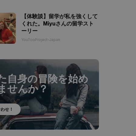
【体験談】留学が私を強くして
くれた。Miyuさんの留学スト
ーリー
YouTooProject-Japan
た自身の冒険を始め
ませんか？
合わせ！