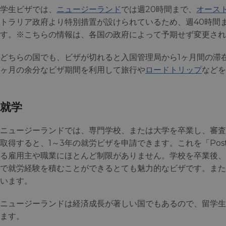
学生ビザでは、
ニュージーランド
では週20時間まで、
オース
トラリア政府より特別措置が設けられているため、週40時間
す。※こちらの情報は、各国の政府によって予期せず変更され
どちらの国でも、ビザが切れると入国管理局から1ヶ月間の滞
ヶ月の余分なビザ期間を利用して旅行や
ロードトリップ
などを
就学
ニュージーランドでは、専門学校、または大学を卒業し、審査
取得すると、1～3年の就労ビザを申請できます。これを「Post-St
る雇用主や職業にほとんど制限がありません。学校を卒業後、
で就労経験を積むことができるとても魅力的なビザです。また
います。
ニュージーランドは経済成長が著しい国でもあるので、留学生
ます。