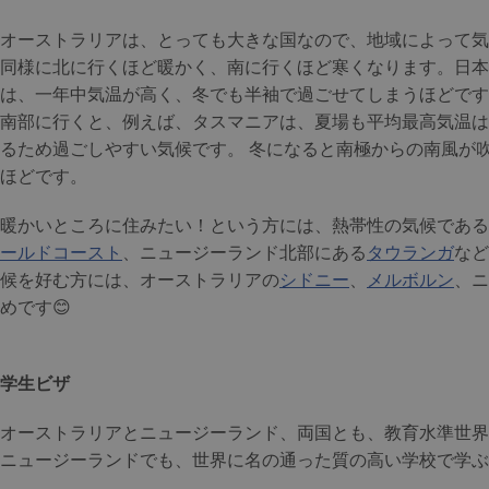
オーストラリアは、とっても大きな国なので、地域によって気
同様に北に行くほど暖かく、南に行くほど寒くなります。日本
は、一年中気温が高く、冬でも半袖で過ごせてしまうほどです
南部に行くと、例えば、タスマニアは、夏場も平均最高気温は
るため過ごしやすい気候です。 冬になると南極からの南風が
ほどです。
暖かいところに住みたい！という方には、熱帯性の気候である
ールドコースト
、ニュージーランド北部にある
タウランガ
など
候を好む方には、オーストラリアの
シドニー
、
メルボルン
、ニ
めです😊
学生ビザ
オーストラリアとニュージーランド、両国とも、教育水準世界
ニュージーランドでも、世界に名の通った質の高い学校で学ぶ