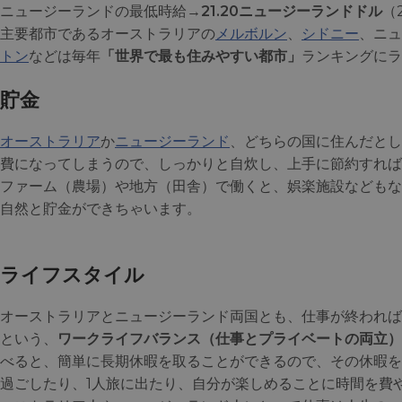
ニュージーランドの最低時給→
21.20ニュージーランドドル
（
主要都市であるオーストラリアの
メルボルン
、
シドニー
、ニュ
トン
などは毎年
「世界で最も住みやすい都市」
ランキングにラ
貯金
オーストラリア
か
ニュージーランド
、どちらの国に住んだとし
費になってしまうので、しっかりと自炊し、上手に節約すれば
ファーム（農場）や地方（田舎）で働くと、娯楽施設などもな
自然と貯金ができちゃいます。
ライフスタイル
オーストラリアとニュージーランド両国とも、仕事が終われば
という、
ワークライフバランス（仕事とプライベートの両立）
べると、簡単に長期休暇を取ることができるので、その休暇を
過ごしたり、1人旅に出たり、自分が楽しめることに時間を費