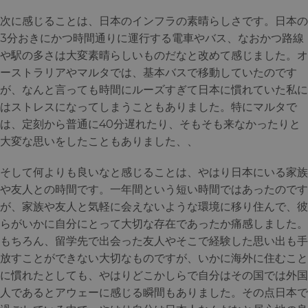
次に感じることは、日本のインフラの素晴らしさです。日本の
3分おきにかつ時間通りに運行する電車やバス、なおかつ路線
や駅の多さは大変素晴らしいものだなと改めて感じました。オ
ーストラリアやマルタでは、基本バスで移動していたのです
が、なんと言っても時間にルーズすぎて日本に慣れていた私に
はストレスになってしまうこともありました。特にマルタで
は、定刻から普通に40分遅れたり、そもそも来なかったりと
大変な思いをしたこともありました、、
そして何よりも良いなと感じることは、やはり日本にいる家族
や友人との時間です。一年間という短い時間ではあったのです
が、家族や友人と気軽に会えないような環境に移り住んで、彼
らがいかに自分にとって大切な存在であったか痛感しました。
もちろん、留学先で出会った友人やそこで経験した思い出も手
放すことができない大切なものですが、いかに海外に住むこと
に慣れたとしても、やはりどこかしらで自分はその国では外国
人であるとアウェーに感じる瞬間もありました。その点日本で