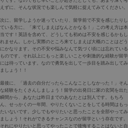
りです。なのでもし辛いことが起きたとしても、あまり深く考
えずに、そんな状況でも楽しんで気軽に捉えてみてください。
次に、留学しようか迷っていたり、留学前で不安を感じたりし
ている方に、「来てしまえばなんとかなる！」この考え方は本
当です！英語を含めて、どうしても初めは不安を感じるかもし
れません。しかし実際のところ来てしまえば大概のことはどう
にかなります。その不安や悩みなんて気づく頃には忘れている
ものです。それ以上にもっと楽しいことや刺激的な経験が留学
には待っています。なので勇気を出して一歩目を踏み出してみ
ましょう！！
最後に、「過去の自分だったらこんなことしなかった！」そん
な経験をたくさんしましょう！留学の出発日に家の玄関を出た
瞬間から、あなたは昨日までのあなたとは別人です。もちろ
ん、せっかくの一年間、やりたくないことをしてる時間はもっ
たいないです。少しでもやりたいと思ったことを全部やってみ
ましょう！それができるチャンスなのが留学という存在です。
それにやりたいと思ってやったことで後悔することはないと自