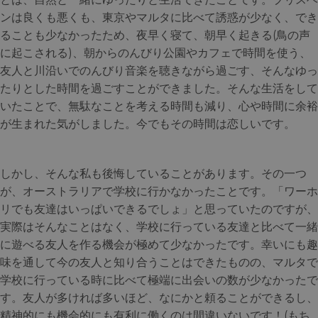
ンは良くも悪くも、東京やマルタに比べて誘惑が少なく、でき
ることも少なかったため、夜早く寝て、朝早く起きる(鳥の声
に起こされる)、朝からのんびり公園やカフェで時間を使う、
友人と川沿いでのんびり音楽を聴きながら過ごす、そんなゆっ
たりとした時間を過ごすことができました。そんな生活をして
いたことで、無駄なことを考える時間も減り、心や時間に余裕
が生まれた気がしました。今でもその時間は恋しいです。
しかし、そんな私も後悔していることがあります。その一つ
が、オーストラリアで学校に行かなかったことです。「ワーホ
リでも友達はいっぱいできるでしょ」と思っていたのですが、
実際はそんなことはなく、学校に行っている友達と比べて一緒
に遊べる友人を作る機会が極めて少なかったです。幸いにも趣
味を通して今の友人と知り合うことはできたものの、マルタで
学校に行っている時に比べて極端に出会いの数が少なかったで
す。友人が多ければ多いほど、なにかと頼ることができるし、
精神的にも機会的にも有利に働くのは間違いないです！(もち