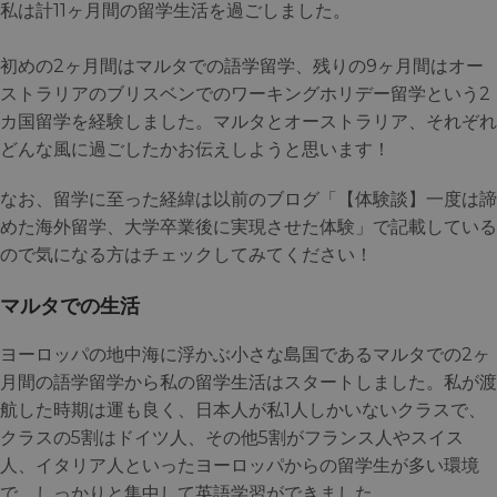
私は計11ヶ月間の留学生活を過ごしました。
初めの2ヶ月間はマルタでの語学留学、残りの9ヶ月間はオー
ストラリアのブリスベンでのワーキングホリデー留学という2
カ国留学を経験しました。マルタとオーストラリア、それぞれ
どんな風に過ごしたかお伝えしようと思います！
なお、留学に至った経緯は以前のブログ「【体験談】一度は諦
めた海外留学、大学卒業後に実現させた体験」で記載している
ので気になる方はチェックしてみてください！
マルタでの生活
ヨーロッパの地中海に浮かぶ小さな島国であるマルタでの2ヶ
月間の語学留学から私の留学生活はスタートしました。私が渡
航した時期は運も良く、日本人が私1人しかいないクラスで、
クラスの5割はドイツ人、その他5割がフランス人やスイス
人、イタリア人といったヨーロッパからの留学生が多い環境
で、しっかりと集中して英語学習ができました。