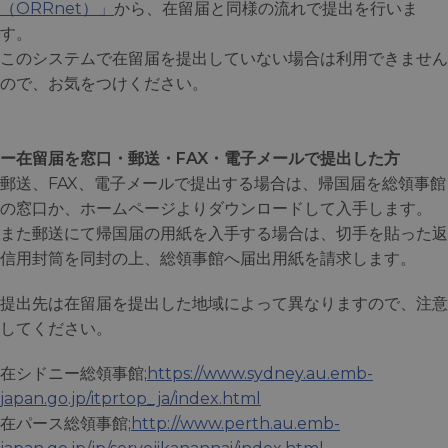
（ORRnet）」
から、在留届と同様の流れで提出を行いま
す。
このシステムで在留届を提出していない場合は利用できません
ので、お気をつけください。
ー在留届を窓口・郵送・FAX・電子メールで提出した方
郵送、FAX、電子メールで提出する場合は、帰国届を総領事館
の窓口か、ホームページよりダウンロードして入手します。
また郵送にて帰国届の用紙を入手する場合は、切手を貼った返
信用封筒を同封の上、総領事館へ届出用紙を請求します。
提出先は在留届を提出した地域によって異なりますので、注意
してください。
在シドニー総領事館;
https://www.sydney.au.emb-
japan.go.jp/itprtop_ja/index.html
在パース総領事館;
http://www.perth.au.emb-