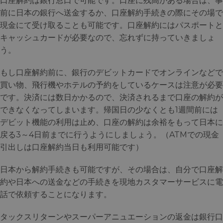
口座解約は銀行窓口で可能です。口座に残高がある場合は、事
前に日本の銀行へ送金するか、口座解約手続きの際にその場で
現金にて受け取ることも可能です。口座解約にはパスポートと
キャッシュカードが必要なので、忘れずに持っていきましょ
う。
もし口座解約前に、銀行のデビットカードでオンラインなどで
買い物、飛行機やホテルの予約をしているケースは注意が必要
です。決済には数日かかるので、決済されるまで口座の解約が
できなくなってしまいます。帰国日の少なくとも1週間前には
デビット機能の利用は止め、口座の解約は余裕をもって日本に
戻る3～4日前までに行うようにしましょう。（ATMでの現金
引出しは口座解約当日も利用可能です）
日本から解約手続きも可能ですが、その場合は、自分で口座解
約や日本への送金などの手続きを現地カスタマーサービスに電
話で依頼することになります。
タックスリターンやスーパーアニュエーションの返金は銀行口