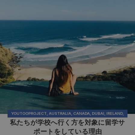
YOUTOOPROJECT
,
AUSTRALIA
,
CANADA
,
DUBAI
,
IRELAND
,
私たちが学校へ行く方を対象に留学サ
MALTA
,
NEW ZEALAND
ポートをしている理由