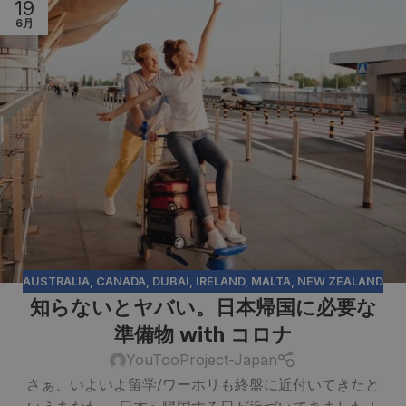
19
6月
AUSTRALIA
,
CANADA
,
DUBAI
,
IRELAND
,
MALTA
,
NEW ZEALAND
知らないとヤバい。日本帰国に必要な
準備物 with コロナ
YouTooProject-Japan
さぁ、いよいよ留学/ワーホリも終盤に近付いてきたと