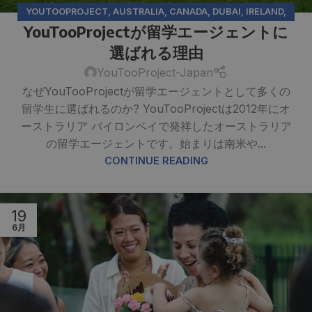
YOUTOOPROJECT
,
AUSTRALIA
,
CANADA
,
DUBAI
,
IRELAND
,
YouTooProjectが留学エージェントに
MALTA
,
NEW ZEALAND
選ばれる理由
YouTooProject-Japan
なぜYouTooProjectが留学エージェントとして多くの
留学生に選ばれるのか? YouTooProjectは2012年にオ
ーストラリア バイロンベイで発祥したオーストラリア
の留学エージェントです。始まりは南米や...
CONTINUE READING
19
6月