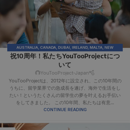
AUSTRALIA
,
CANADA
,
DUBAI
,
IRELAND
,
MALTA
,
NEW
祝10周年！私たちYouTooProjectにつ
ZEALAND
,
YOUTOOPROJECT
いて
YouTooProject-Japan
YouTooProjectは、2012年に設立され、この10年間の
うちに、留学業界での急成長を遂げ、海外で生活をし
たい！というたくさんの留学生の夢を叶えるお手伝い
をしてきました。 この10年間、私たちは有意...
CONTINUE READING