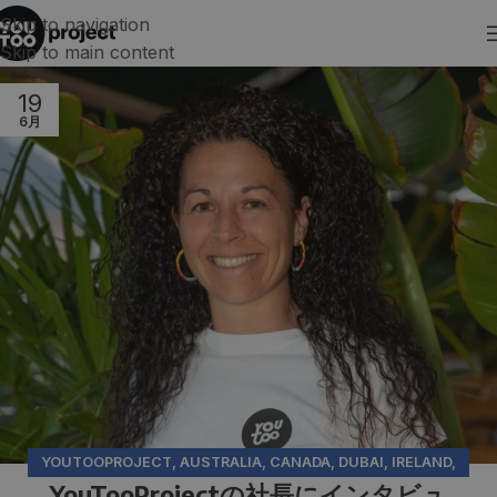
Skip to navigation
Skip to main content
19
6月
YOUTOOPROJECT
,
AUSTRALIA
,
CANADA
,
DUBAI
,
IRELAND
,
YouTooProjectの社長にインタビュ
MALTA
,
NEW ZEALAND
,
YOUTOOPROJECT