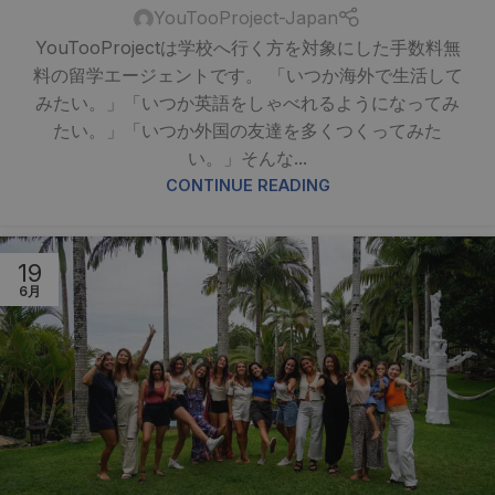
YouTooProject-Japan
YouTooProjectは学校へ行く方を対象にした手数料無
料の留学エージェントです。 「いつか海外で生活して
みたい。」「いつか英語をしゃべれるようになってみ
たい。」「いつか外国の友達を多くつくってみた
い。」そんな...
CONTINUE READING
19
6月