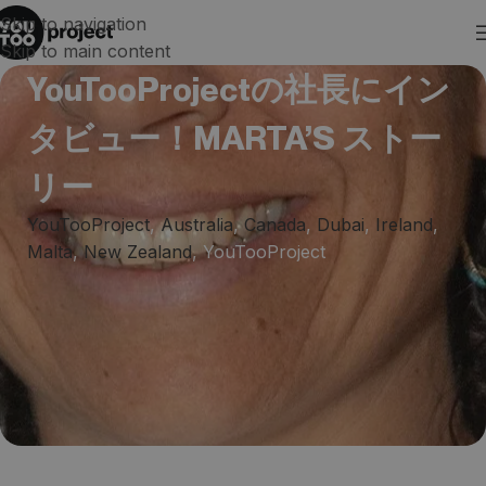
Skip to navigation
Skip to main content
YouTooProjectの社長にイン
タビュー！MARTA’S ストー
リー
YouTooProject
,
Australia
,
Canada
,
Dubai
,
Ireland
,
Malta
,
New Zealand
,
YouTooProject