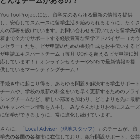
どんなチームがあるの？
YouTooProjectには、留学先のあらゆる最新の情報を提供
し、安心してスムースに留学生活を始められるように、たくさ
んの部署を設けています。お問い合わせを頂いてから留学先到
着まで全力でサポートする経験豊富な留学アドバイザー（カウ
ンセラー）たち、ビザ申請のための書類作成をお手伝いするビ
ザ申請エキスパートチーム（毎月100件を超えるビザ申請に対
応しています！）オンラインセミナーやSNSで最新情報を提
供しているマーケティングチーム！
手続き中に起こり得る、あらゆる問題を解決する学生サポート
チームや、学校の最新の料金をいち早く更新するためのプライ
シングチームなど、新しい部署も加わり、どこよりも先に最新
のキャンペーン情報を入手し、みなさんがよりお得にスムーズ
に留学ができるように、常に進化し続けています。
さらに、「
Local Adviser（現地スタッフ）
」のチームが、留
学先の各国の各都市に在住しており、銀行開設サポート、公共