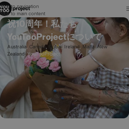
Skip to navigation
Skip to main content
祝10周年！私たち
YouTooProjectについて
Australia
,
Canada
,
Dubai
,
Ireland
,
Malta
,
New
Zealand
,
YouTooProject