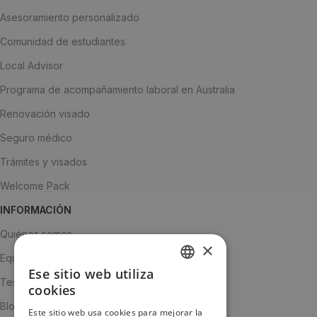
Asesoramiento personalizado
Comunidad de estudiantes
Local Advisor
Programa de acompañamiento laboral en Australia
Renovación visado
Seguro médico
Trámites y visados
Welcome Pack
INFORMACIÓN
Quiénes somos
×
Equipo
Ese sitio web utiliza
SPANISH
Testimonios
cookies
ENGLISH
Blog
Este sitio web usa cookies para mejorar la