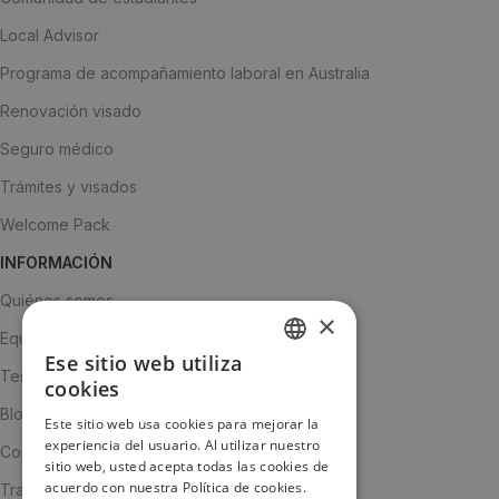
Local Advisor
Programa de acompañamiento laboral en Australia
Renovación visado
Seguro médico
Trámites y visados
Welcome Pack
INFORMACIÓN
Quiénes somos
×
Equipo
Ese sitio web utiliza
SPANISH
Testimonios
cookies
ENGLISH
Blog
Este sitio web usa cookies para mejorar la
experiencia del usuario. Al utilizar nuestro
JA
Contacto
sitio web, usted acepta todas las cookies de
acuerdo con nuestra Política de cookies.
Trabaja con nosotros