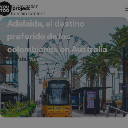
Skip to navigation
Skip to main content
Adelaida, el destino
preferido de los
colombianos en Australia
Australia
,
Viajar