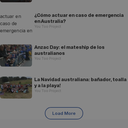
¿Cómo actuar en caso de emergencia
en Australia?
You Too Project
Anzac Day: el mateship de los
australianos
You Too Project
La Navidad australiana: bañador, toalla
y a la playa!
You Too Project
Load More