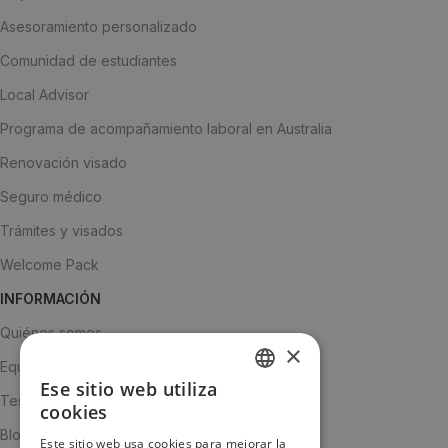
Asesoramiento personalizado
Comunidad de estudiantes
Local Advisor
Programa de acompañamiento laboral en Australia
Renovación visado
Seguro médico
Trámites y visados
Welcome Pack
INFORMACIÓN
Quiénes somos
×
Equipo
Ese sitio web utiliza
SPANISH
Testimonios
cookies
ENGLISH
Blog
Este sitio web usa cookies para mejorar la