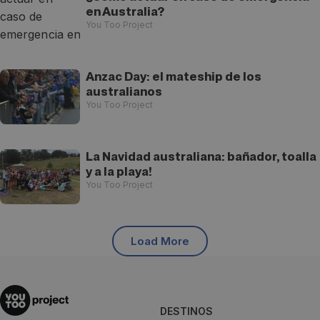
en Australia?
You Too Project
Anzac Day: el mateship de los
australianos
You Too Project
La Navidad australiana: bañador, toalla
y a la playa!
You Too Project
Load More
DESTINOS