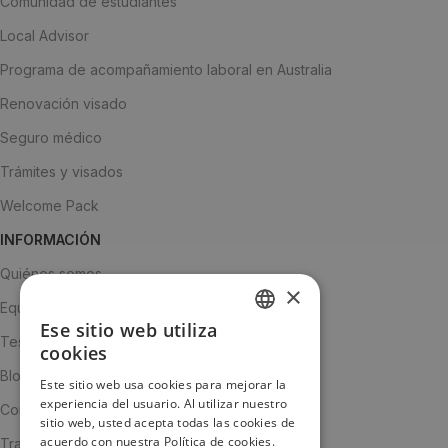
Comunidad de estudiantes
Local Advisor
Programa de acompañamiento laboral en Australia
Renovación visado
Seguro médico
Trámites y visados
Welcome Pack
INFORMACIÓN
Quiénes somos
×
Equipo
Ese sitio web utiliza
SPANISH
Testimonios
cookies
ENGLISH
Blog
Este sitio web usa cookies para mejorar la
experiencia del usuario. Al utilizar nuestro
JA
Contacto
sitio web, usted acepta todas las cookies de
acuerdo con nuestra Política de cookies.
Trabaja con nosotros