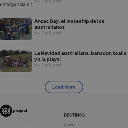
You Too Project
Anzac Day: el mateship de los
australianos
You Too Project
La Navidad australiana: bañador, toalla
y a la playa!
You Too Project
Load More
DESTINOS
¿Estás pensando en estudiar en
Australia
alguno de nuestros destinos?