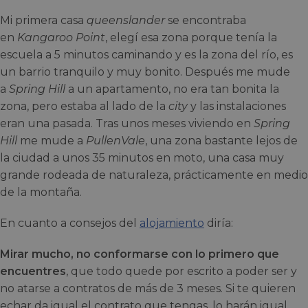
Mi primera casa
queenslander
se encontraba
en
Kangaroo Point
, elegí esa zona porque tenía la
escuela a 5 minutos caminando y es la zona del río, es
un barrio tranquilo y muy bonito. Después me mude
a
Spring Hill
a un apartamento, no era tan bonita la
zona, pero estaba al lado de la
city
y las instalaciones
eran una pasada. Tras unos meses viviendo en
Spring
Hill
me mude a
PullenVale
, una zona bastante lejos de
la ciudad a unos 35 minutos en moto, una casa muy
grande rodeada de naturaleza, prácticamente en medio
de la montaña.
En cuanto a consejos del
alojamiento
diría:
Mirar mucho, no conformarse con lo primero que
encuentres
, que todo quede por escrito a poder ser y
no atarse a contratos de más de 3 meses. Si te quieren
echar da igual el contrato que tengas, lo harán igual,