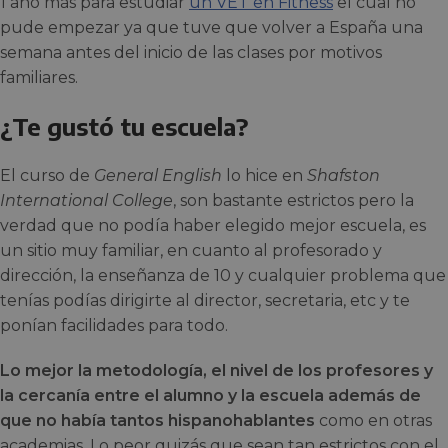
1 año más para estudiar
un VET en Fitness
el cual no
pude empezar ya que tuve que volver a España una
semana antes del inicio de las clases por motivos
familiares.
¿Te gustó tu escuela?
El curso de
General English
lo hice en
Shafston
International College
, son bastante estrictos pero la
verdad que no podía haber elegido mejor escuela, es
un sitio muy familiar, en cuanto al profesorado y
dirección, la enseñanza de 10 y cualquier problema que
tenías podías dirigirte al director, secretaria, etc y te
ponían facilidades para todo.
Lo mejor la metodología, el nivel de los profesores y
la cercanía entre el alumno y la escuela además de
que no había tantos hispanohablantes
como en otras
academias. Lo peor quizás que sean tan estrictos con el