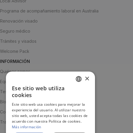
Local Advisor
Programa de acompañamiento laboral en Australia
Renovación visado
Seguro médico
Trámites y visados
Welcome Pack
INFORMACIÓN
Quiénes somos
×
Equipo
Ese sitio web utiliza
SPANISH
Testimonios
cookies
ENGLISH
Blog
Este sitio web usa cookies para mejorar la
experiencia del usuario. Al utilizar nuestro
JA
Contacto
sitio web, usted acepta todas las cookies de
acuerdo con nuestra Política de cookies.
Trabaja con nosotros
Más información