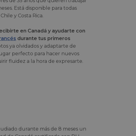
res de 35 años que quieren trabajar
eses. Está disponible para todas
hile y Costa Rica.
cibirte en Canadá y ayudarte con
francés
durante tus primeros
tos ya olvidados y adaptarte de
 lugar perfecto para hacer nuevos
rir fluidez a la hora de expresarte.
estudiado durante más de 8 meses un