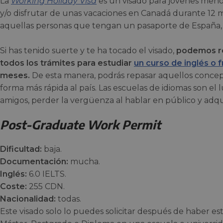
La
Working Holiday Visa
es un visado para jóvenes meno
y/o disfrutar de unas vacaciones en Canadá durante 12 m
aquellas personas que tengan un pasaporte de España, C
Si has tenido suerte y te ha tocado el visado,
podemos re
todos los trámites para estudiar
un curso de inglés o 
meses.
De esta manera, podrás repasar aquellos concep
forma más rápida al país. Las escuelas de idiomas son el
amigos, perder la vergüenza al hablar en público y adqui
Post-Graduate Work Permit
Dificultad:
baja.
Documentación:
mucha.
Inglés:
6.0 IELTS.
Coste:
255 CDN.
Nacionalidad:
todas.
Este visado solo lo puedes solicitar después de haber 