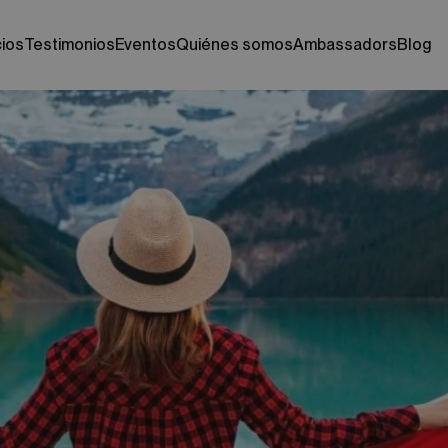
cios
testimonios
eventos
quiénes somos
ambassadors
blog