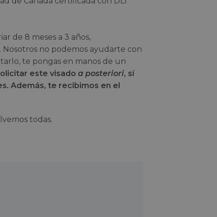
ad de Canadá certificada con DLI
iar de 8 meses a 3 años,
o. Nosotros no podemos ayudarte con
itarlo, te pongas en manos de un
olicitar este visado
a posteriori
, sí
es. Además, te recibimos en el
olvemos todas.