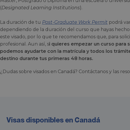
Máster, Postgrado o Diploma en una escuela o universid
(
Designated Learning Institutions
).
La duración de tu
Post-Graduate Work Permit
podrá var
dependiendo de la duración del curso que hayas hech
este visado, por lo que te recomendamos que, para solic
profesional. Aun así, s
i quieres empezar un curso para s
podemos ayudarte con la matrícula y todos los trámit
destino durante tus primeras 48 horas.
¿Dudas sobre visados en Canadá? Contáctanos y las res
Visas disponibles en Canadá