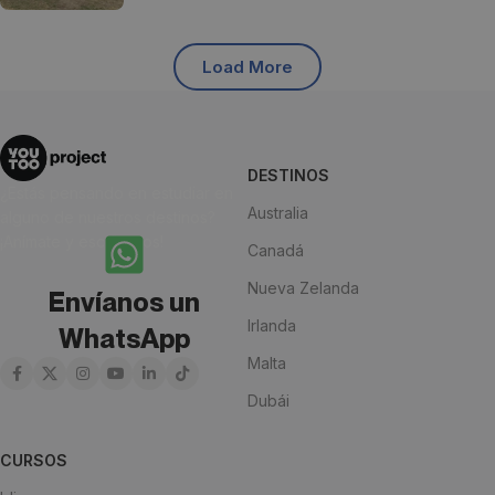
Load More
DESTINOS
¿Estás pensando en estudiar en
Australia
alguno de nuestros destinos?
¡Anímate y escríbenos!
Canadá
Nueva Zelanda
Envíanos un
Irlanda
WhatsApp
Malta
Dubái
CURSOS