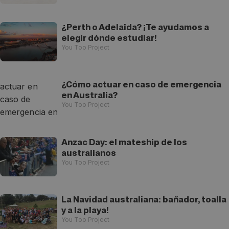
¿Perth o Adelaida? ¡Te ayudamos a
elegir dónde estudiar!
You Too Project
¿Cómo actuar en caso de emergencia
en Australia?
You Too Project
Anzac Day: el mateship de los
australianos
You Too Project
La Navidad australiana: bañador, toalla
y a la playa!
You Too Project