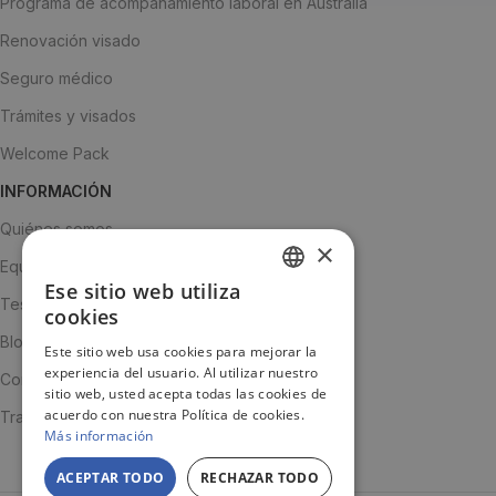
Programa de acompañamiento laboral en Australia
Renovación visado
Seguro médico
Trámites y visados
Welcome Pack
INFORMACIÓN
Quiénes somos
×
Equipo
Ese sitio web utiliza
SPANISH
Testimonios
cookies
ENGLISH
Blog
Este sitio web usa cookies para mejorar la
experiencia del usuario. Al utilizar nuestro
JA
Contacto
sitio web, usted acepta todas las cookies de
acuerdo con nuestra Política de cookies.
Trabaja con nosotros
Más información
ACEPTAR TODO
RECHAZAR TODO