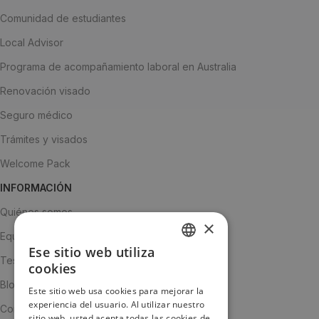
Comunidad de estudiantes
Local Advisor
Programa de acompañamiento laboral en Australia
Renovación visado
Seguro médico
Trámites y visados
Welcome Pack
INFORMACIÓN
Quiénes somos
×
Equipo
Ese sitio web utiliza
SPANISH
Testimonios
cookies
ENGLISH
Blog
Este sitio web usa cookies para mejorar la
experiencia del usuario. Al utilizar nuestro
JA
Contacto
sitio web, usted acepta todas las cookies de