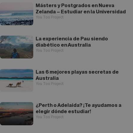
Másters y Postgrados en Nueva
Zelanda – Estudiar en la Universidad
You Too Project
La experiencia de Pau siendo
diabético en Australia
You Too Project
Las 6 mejores playas secretas de
Australia
You Too Project
¿Perth o Adelaida? ¡Te ayudamos a
elegir dónde estudiar!
You Too Project