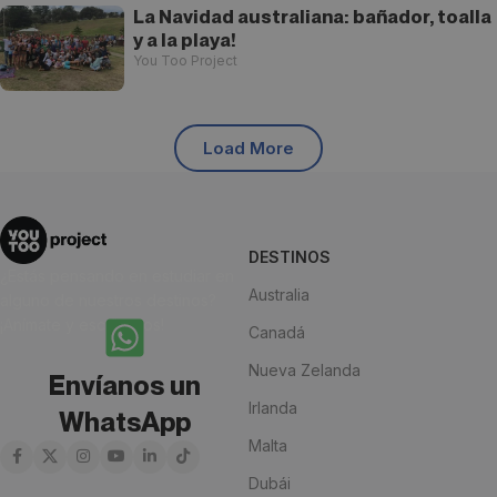
La Navidad australiana: bañador, toalla
y a la playa!
You Too Project
Load More
DESTINOS
¿Estás pensando en estudiar en
Australia
alguno de nuestros destinos?
¡Anímate y escríbenos!
Canadá
Nueva Zelanda
Envíanos un
Irlanda
WhatsApp
Malta
Dubái