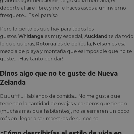
grandes aglomeraciones, te gusta la montaña, el
deporte al aire libre, y no le haces ascos a un invierno
fresquete… Es el paraíso.
Pero lo cierto es que hay para todos los
gustos.
Whitianga
es muy especial,
Auckland
te da todo
lo que quieras,
Rotorua
es de película,
Nelson
es esa
mezcla de playa y montaña que es imposible que no te
guste… ¡Hay tanto por dar!
Dinos algo que no te guste de Nueva
Zelanda
Buuufff… Hablando de comida… No me gusta que
teniendo la cantidad de ovejas y corderos que tienen
(muchas más que habitantes), no se esmeren un poco
más en llegar a ser maestros de su cocina.
¿Cómo describirías el estilo de vida en