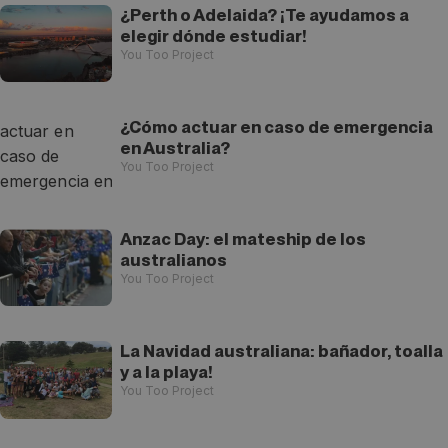
¿Perth o Adelaida? ¡Te ayudamos a
elegir dónde estudiar!
You Too Project
¿Cómo actuar en caso de emergencia
en Australia?
You Too Project
Anzac Day: el mateship de los
australianos
You Too Project
La Navidad australiana: bañador, toalla
y a la playa!
You Too Project