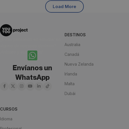
Load More
DESTINOS
¿Estás pensando en estudiar en
Australia
alguno de nuestros destinos?
¡Anímate y escríbenos!
Canadá
Nueva Zelanda
Envíanos un
Irlanda
WhatsApp
Malta
Dubái
CURSOS
Idioma
Profesional