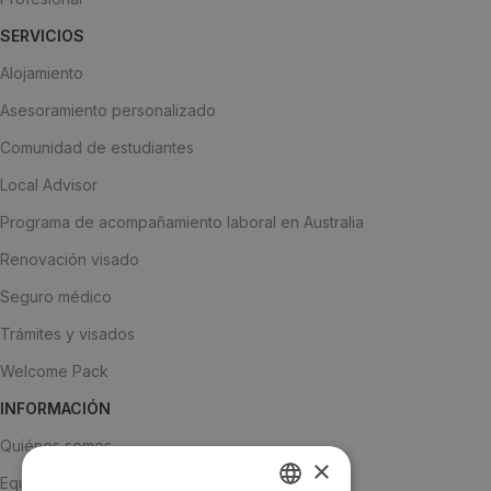
SERVICIOS
Alojamiento
Asesoramiento personalizado
Comunidad de estudiantes
Local Advisor
Programa de acompañamiento laboral en Australia
Renovación visado
Seguro médico
Trámites y visados
Welcome Pack
INFORMACIÓN
Quiénes somos
×
Equipo