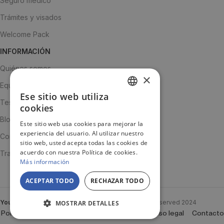
Seguro médico
Trámites y visados
Welcome Pack
INFORMACIÓN
Quiénes somos
×
Equipo
Ese sitio web utiliza
SPANISH
Testimonios
cookies
ENGLISH
Blog
Este sitio web usa cookies para mejorar la
experiencia del usuario. Al utilizar nuestro
JA
Contacto
sitio web, usted acepta todas las cookies de
acuerdo con nuestra Política de cookies.
Trabaja con nosotros
Más información
ACEPTAR TODO
RECHAZAR TODO
YouTooProject
Created By
YouTooProject
All rights reserved
2024
MOSTRAR DETALLES
Política de Cookies
Política de privacidad
Aviso legal
Contacto