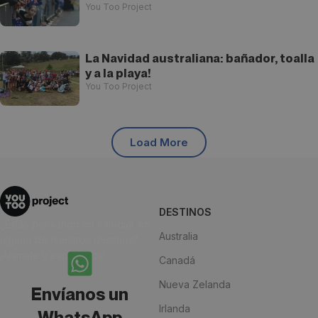
You Too Project
La Navidad australiana: bañador, toalla
y a la playa!
You Too Project
Load More
DESTINOS
¿Estás pensando en estudiar en
Australia
alguno de nuestros destinos?
¡Anímate y escríbenos!
Canadá
Nueva Zelanda
Envíanos un
Irlanda
WhatsApp