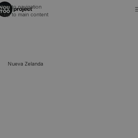
Skip to navigation
Skip to main content
Cómo conseguí la WHV: una
historia de insomnio, nervios
y llanto… con final feliz
Nueva Zelanda
,
Viajar