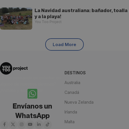
La Navidad australiana: bañador, toalla
y a la playa!
You Too Project
Load More
DESTINOS
¿Estás pensando en estudiar en
Australia
alguno de nuestros destinos?
¡Anímate y escríbenos!
Canadá
Nueva Zelanda
Envíanos un
Irlanda
WhatsApp
Malta