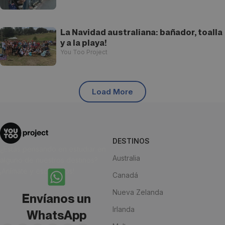
La Navidad australiana: bañador, toalla
y a la playa!
You Too Project
Load More
DESTINOS
¿Estás pensando en estudiar en
Australia
alguno de nuestros destinos?
¡Anímate y escríbenos!
Canadá
Nueva Zelanda
Envíanos un
Irlanda
WhatsApp