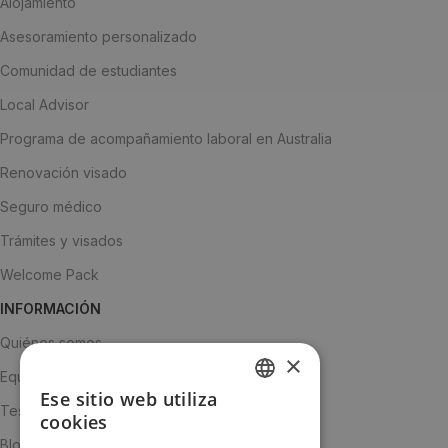
Alojamiento
Asesoramiento personalizado
Comunidad de estudiantes
Local Advisor
Programa de acompañamiento laboral en Australia
Renovación visado
Seguro médico
Trámites y visados
Welcome Pack
INFORMACIÓN
Quiénes somos
×
Equipo
Ese sitio web utiliza
SPANISH
Testimonios
cookies
ENGLISH
Blog