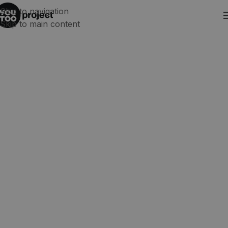
Skip to navigation
Skip to main content
La persona que
#AtrapaUnaBeca y se va a
Nueva Zelanda es…
Nueva Zelanda