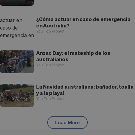
¿Cómo actuar en caso de emergencia
en Australia?
You Too Project
Anzac Day: el mateship de los
australianos
You Too Project
La Navidad australiana: bañador, toalla
y a la playa!
You Too Project
Load More