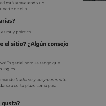
dad está atravesando un
 parte de ello.
arías?
y es muy práctico.
e el sitio? ¿Algún consejo
wis
! Es genial porque tengo que
 inglés.
comiendo
trademe
y
easyroommate
.
darse a corto plazo como para
 gusta?