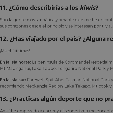
11. ¿Cómo describirías a los
kiwis
?
Son la gente más simpática y amable que me he encontra
sus corazones desde el principio y se interesan por ti y t
12. ¿Has viajado por el país? ¿Alguna 
¡Muchíiiiiiisimas!
En la isla norte:
La peninsula de Coromandel (especialm
Mt Maunganui, Lake Taupo, Tongariro National Park y M
En la isla sur:
Farewell Spit, Abel Tasman National Park
recomiendo Meckenzie Region: Lake Tekapo, Mt cook y lo
13. ¿Practicas algún deporte que no pr
Aquí he empezado a correr y el senderismo me encanta