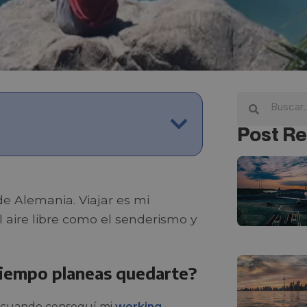
Post Re
de Alemania. Viajar es mi
 aire libre como el senderismo y
 tiempo planeas quedarte?
7, cuando conseguí mi
working