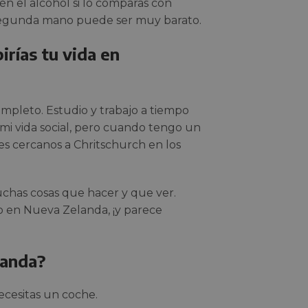
n el alcohol si lo comparas con
e segunda mano puede ser muy barato.
irías tu vida en
mpleto. Estudio y trabajo a tiempo
i vida social, pero cuando tengo un
res cercanos a Chritschurch en los
chas cosas que hacer y que ver.
ño en Nueva Zelanda, ¡y parece
landa?
ecesitas un coche.