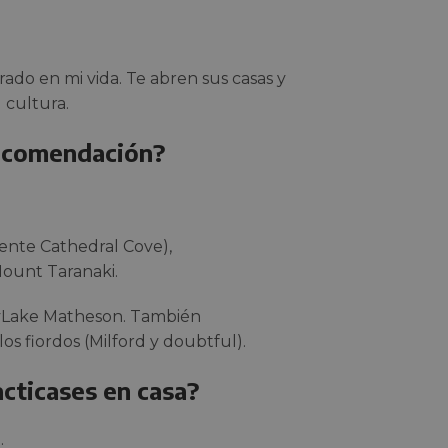
do en mi vida. Te abren sus casas y
u cultura.
recomendación?
ente Cathedral Cove),
ount Taranaki.
 yLake Matheson. También
s fiordos (Milford y doubtful).
acticases en casa?
.