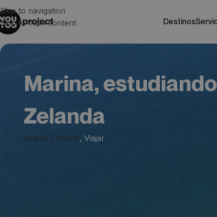
Skip to navigation
destinos
servi
Skip to main content
Marina, estudiando
Zelanda
Nueva Zelanda
,
Viajar