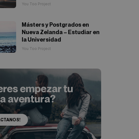
You Too Project
Másters y Postgrados en
Nueva Zelanda – Estudiar en
la Universidad
You Too Project
eres empezar tu
ia aventura?
ACTANOS!