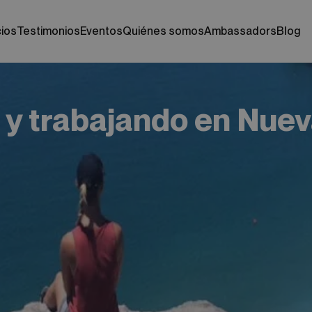
cios
testimonios
eventos
quiénes somos
ambassadors
blog
 y trabajando en Nue