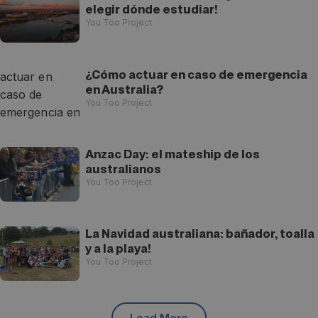
elegir dónde estudiar!
You Too Project
¿Cómo actuar en caso de emergencia
en Australia?
You Too Project
Anzac Day: el mateship de los
australianos
You Too Project
La Navidad australiana: bañador, toalla
y a la playa!
You Too Project
Load More