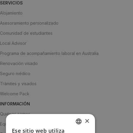
SERVICIOS
Alojamiento
Asesoramiento personalizado
Comunidad de estudiantes
Local Advisor
Programa de acompañamiento laboral en Australia
Renovación visado
Seguro médico
Trámites y visados
Welcome Pack
INFORMACIÓN
Quiénes somos
×
Equipo
Ese sitio web utiliza
SPANISH