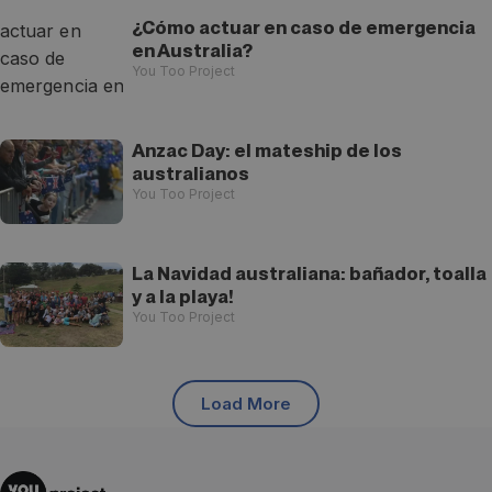
¿Cómo actuar en caso de emergencia
en Australia?
You Too Project
Anzac Day: el mateship de los
australianos
You Too Project
La Navidad australiana: bañador, toalla
y a la playa!
You Too Project
Load More