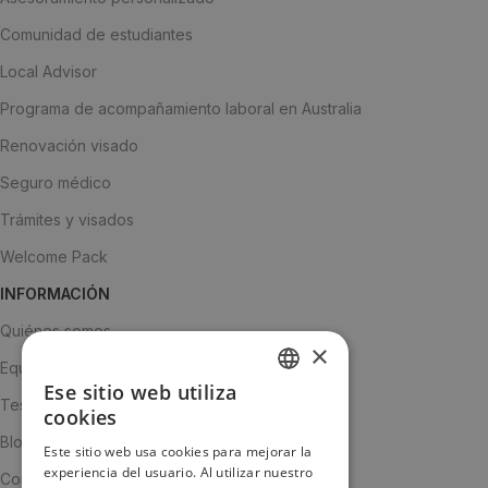
Comunidad de estudiantes
Local Advisor
Programa de acompañamiento laboral en Australia
Renovación visado
Seguro médico
Trámites y visados
Welcome Pack
INFORMACIÓN
Quiénes somos
×
Equipo
Ese sitio web utiliza
SPANISH
Testimonios
cookies
ENGLISH
Blog
Este sitio web usa cookies para mejorar la
experiencia del usuario. Al utilizar nuestro
JA
Contacto