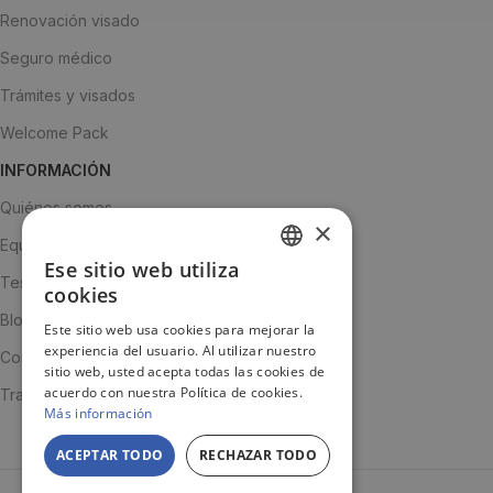
Renovación visado
Seguro médico
Trámites y visados
Welcome Pack
INFORMACIÓN
Quiénes somos
×
Equipo
Ese sitio web utiliza
SPANISH
Testimonios
cookies
ENGLISH
Blog
Este sitio web usa cookies para mejorar la
experiencia del usuario. Al utilizar nuestro
JA
Contacto
sitio web, usted acepta todas las cookies de
acuerdo con nuestra Política de cookies.
Trabaja con nosotros
Más información
ACEPTAR TODO
RECHAZAR TODO