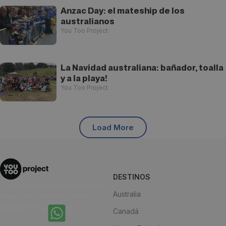
Anzac Day: el mateship de los
australianos
You Too Project
La Navidad australiana: bañador, toalla
y a la playa!
You Too Project
Load More
DESTINOS
¿Estás pensando en estudiar en
Australia
alguno de nuestros destinos?
¡Anímate y escríbenos!
Canadá