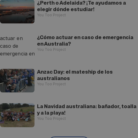
¿Perth o Adelaida? ¡Te ayudamos a
elegir dónde estudiar!
You Too Project
¿Cómo actuar en caso de emergencia
en Australia?
You Too Project
Anzac Day: el mateship de los
australianos
You Too Project
La Navidad australiana: bañador, toalla
y a la playa!
You Too Project