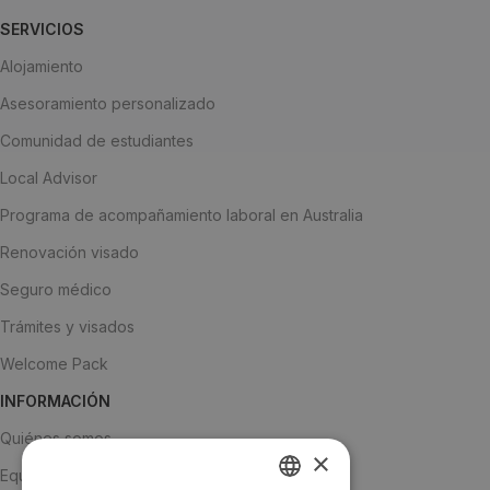
SERVICIOS
Alojamiento
Asesoramiento personalizado
Comunidad de estudiantes
Local Advisor
Programa de acompañamiento laboral en Australia
Renovación visado
Seguro médico
Trámites y visados
Welcome Pack
INFORMACIÓN
Quiénes somos
×
Equipo